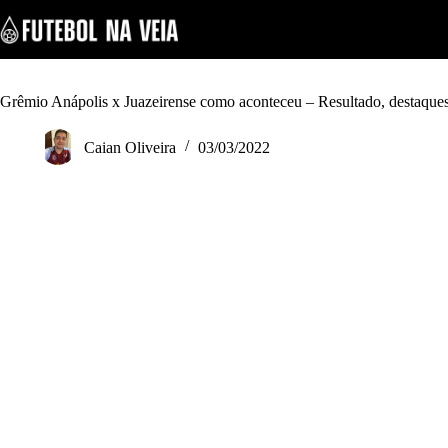
S
k
i
p
t
o
Grêmio Anápolis x Juazeirense como aconteceu – Resultado, destaques
c
o
Caian Oliveira
03/03/2022
n
t
e
n
t