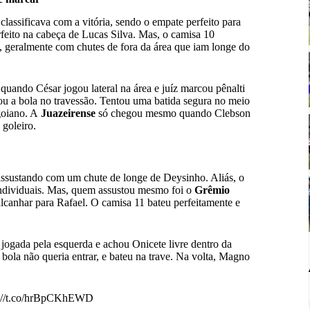
 classificava com a vitória, sendo o empate perfeito para
feito na cabeça de Lucas Silva. Mas, o camisa 10
, geralmente com chutes de fora da área que iam longe do
uando César jogou lateral na área e juíz marcou pênalti
ou a bola no travessão. Tentou uma batida segura no meio
 goiano. A
Juazeirense
só chegou mesmo quando Clebson
goleiro.
ssustando com um chute de longe de Deysinho. Aliás, o
individuais. Mas, quem assustou mesmo foi o
Grêmio
alcanhar para Rafael. O camisa 11 bateu perfeitamente e
 jogada pela esquerda e achou Onicete livre dentro da
bola não queria entrar, e bateu na trave. Na volta, Magno
s://t.co/hrBpCKhEWD