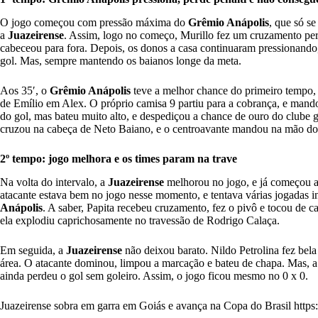
O jogo começou com pressão máxima do
Grêmio Anápolis
, que só se
a
Juazeirense
. Assim, logo no começo, Murillo fez um cruzamento per
cabeceou para fora. Depois, os donos a casa continuaram pressionando
gol. Mas, sempre mantendo os baianos longe da meta.
Aos 35′, o
Grêmio Anápolis
teve a melhor chance do primeiro tempo, q
de Emílio em Alex. O próprio camisa 9 partiu para a cobrança, e mand
do gol, mas bateu muito alto, e despediçou a chance de ouro do clube
cruzou na cabeça de Neto Baiano, e o centroavante mandou na mão do 
2º tempo: jogo melhora e os times param na trave
Na volta do intervalo, a
Juazeirense
melhorou no jogo, e já começou a
atacante estava bem no jogo nesse momento, e tentava várias jogadas 
Anápolis
. A saber, Papita recebeu cruzamento, fez o pivô e tocou de c
ela explodiu caprichosamente no travessão de Rodrigo Calaça.
Em seguida, a
Juazeirense
não deixou barato. Nildo Petrolina fez bela
área. O atacante dominou, limpou a marcação e bateu de chapa. Mas, a 
ainda perdeu o gol sem goleiro. Assim, o jogo ficou mesmo no 0 x 0.
Juazeirense sobra em garra em Goiás e avança na Copa do Brasil
http