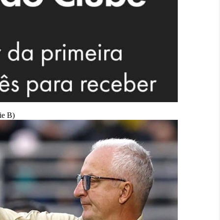
ie B)