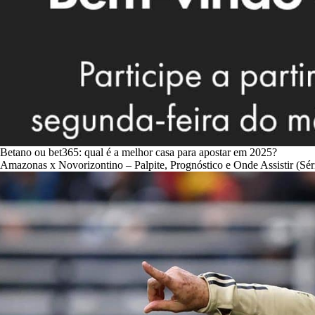
Betano ou bet365: qual é a melhor casa para apostar em 2025?
Amazonas x Novorizontino – Palpite, Prognóstico e Onde Assistir (Sér