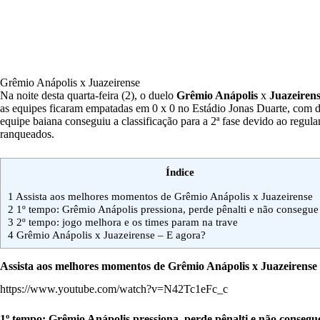
Grêmio Anápolis x Juazeirense
Na noite desta quarta-feira (2), o duelo
Grêmio Anápolis
x
Juazeiren
as equipes ficaram empatadas em 0 x 0 no Estádio Jonas Duarte, com dir
equipe baiana conseguiu a classificação para a 2ª fase devido ao regu
ranqueados.
Índice
1
Assista aos melhores momentos de Grêmio Anápolis x Juazeirense
2
1º tempo: Grêmio Anápolis pressiona, perde pênalti e não consegue
3
2º tempo: jogo melhora e os times param na trave
4
Grêmio Anápolis x Juazeirense – E agora?
Assista aos melhores momentos de Grêmio Anápolis x Juazeirense
https://www.youtube.com/watch?v=N42Tc1eFc_c
1º tempo: Grêmio Anápolis pressiona, perde pênalti e não conseg