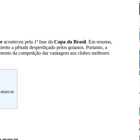
se
aconteceu pela 1ª fase da
Copa do Brasil
. Em resumo,
eito a pênalti desperdiçado pelos goianos. Portanto, a
lamento da competição dar vantagem aos clubes melhores
 marcar
ue marcar