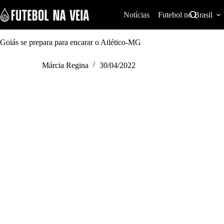
S
k
Notícias
Futebol no Brasil
i
p
t
Goiás se prepara para encarar o Atlético-MG
o
c
Márcia Regina
30/04/2022
o
n
t
e
n
t