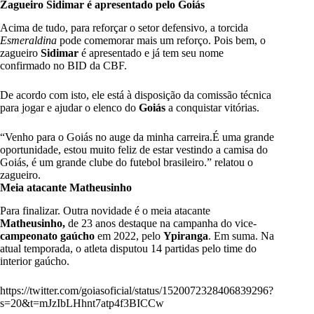
Zagueiro Sidimar é apresentado pelo Goiás
Acima de tudo, para reforçar o setor defensivo, a torcida
Esmeraldina
pode comemorar mais um reforço. Pois bem, o
zagueiro
Sidimar
é apresentado e já tem seu nome
confirmado no BID da CBF.
De acordo com isto,
ele está à disposição da comissão técnica
para jogar e ajudar o elenco do
Goiás
a conquistar vitórias.
“Venho para o Goiás no auge da minha carreira.É uma grande
oportunidade, estou muito feliz de estar vestindo a camisa do
Goiás, é um grande clube do futebol brasileiro.” relatou o
zagueiro.
Meia atacante Matheusinho
Para finalizar. Outra novidade é o meia atacante
Matheusinho,
de 23 anos destaque na campanha do vice-
campeonato gaúcho
em 2022, pelo
Ypiranga
.
Em suma. Na
atual temporada, o atleta disputou 14 partidas pelo time do
interior gaúcho.
https://twitter.com/goiasoficial/status/1520072328406839296?
s=20&t=mJzIbLHhnt7atp4f3BICCw