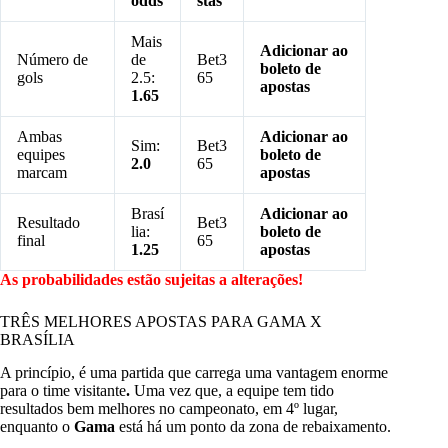
odds
stas
Mais
Adicionar ao
Número de
de
Bet3
boleto de
gols
2.5:
65
apostas
1.65
Ambas
Adicionar ao
Sim:
Bet3
equipes
boleto de
2.0
65
marcam
apostas
Brasí
Adicionar ao
Resultado
Bet3
lia:
boleto de
final
65
1.25
apostas
As probabilidades estão sujeitas a alterações!
TRÊS MELHORES APOSTAS PARA GAMA X
BRASÍLIA
A princípio, é uma partida que carrega uma vantagem enorme
para o time visitante
.
Uma vez que, a equipe tem tido
resultados bem melhores no campeonato, em 4º lugar,
enquanto o
Gama
está há um ponto da zona de rebaixamento.