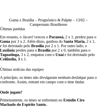
Gama x Brasília – Prognóstico & Palpite – 13/02 –
Campeonato Brasiliense
Últimas partidas
Em resumo, o
Jacaré
venceu o
Paranoá,
2 x 1, perdeu para o
Gama
por 3 x 2. Além disso, ganhou do
Santa Maria,
2 x 1,
e foi derrotado pelo
Brasília
por 2 x 1. Por outro lado, o
Luziânia
perdeu para o
Brasília
por 2 x 0, também para o
Taguatinga,
3 x 2, empatou com o
Unaí
e foi derrotado pelo
Ceilândia, 3
x 1.
Últimas notícias das equipes
A princípio, os times não divulgaram nenhum desfalque para o
confronto. Assim, entram em campo com o time titular.
Onde jogam?
Primeiramente, os times se enfrentam no
Estádio Ciro
Machado do Espírito Santo.