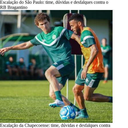
Escalação do São Paulo: time, dúvidas e desfalques contra o
RB Bragantino
Escalação da Chapecoense: time, dúvidas e desfalques contra