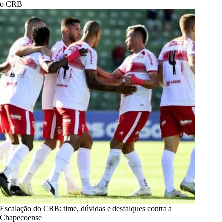
o CRB
Escalação do CRB: time, dúvidas e desfalques contra a
Chapecoense