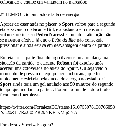
colocando a equipe em vantagem no marcador.
2º TEMPO: Gol anulado e falta de energia
Apesar de estar atrás no placar, o
Sport
voltou para a segunda
etapa sacando o atacante
Bill
, e apostando em mais um
volante, neste caso
Pedro Naressi
. Contudo a alteração não
se mostrou efetiva, já que o
Leão da Ilha
não conseguia
pressionar e ainda estava em desvantagem dentro da partida.
Entretanto na parte final do jogo tivemos uma mudança na
situação da partida, o atacante
Robson
foi expulso após
acertar uma cotovelada no atleta do
Sport
. Ou seja veio o
momento de pressão da equipe pernambucana, que foi
rapidamente esfriada pela queda de energia no estádio. O
Sport
ainda teria um gol anulado aos 50 minutos do segundo
tempo que mudaria a partida. Porém no fim de tudo o titulo
ficou com
Fortaleza.
https://twitter.com/FortalezaEC/status/1510765076130766853
?s=20&t=7RaJJ05ZB2kNKB1vMlp5NA
Fortaleza x Sport – E agora?