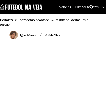
S
k
Notícias
Futebol no Brasil
i
p
t
Fortaleza x Sport como aconteceu – Resultado, destaques e
o
reação
c
o
Igor Manoel
04/04/2022
n
t
e
n
t