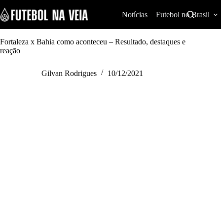
S
k
Notícias
Futebol no Brasil
i
p
t
Fortaleza x Bahia como aconteceu – Resultado, destaques e
o
reação
c
o
Gilvan Rodrigues
10/12/2021
n
t
e
n
t