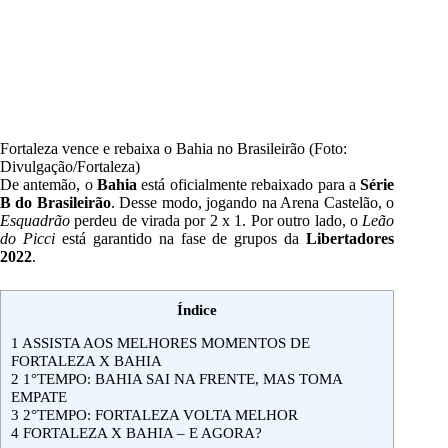
Fortaleza vence e rebaixa o Bahia no Brasileirão (Foto:
Divulgação/Fortaleza)
De antemão, o
Bahia
está oficialmente rebaixado para a
Série
B do Brasileirão
. Desse modo, jogando na
Arena Castelão
, o
Esquadrão
perdeu de virada por 2 x 1. Por outro lado, o
Leão
do Picci
está garantido na fase de grupos da
Libertadores
2022
.
Índice
1
ASSISTA AOS MELHORES MOMENTOS DE
FORTALEZA X BAHIA
2
1°TEMPO: BAHIA SAI NA FRENTE, MAS TOMA
EMPATE
3
2°TEMPO: FORTALEZA VOLTA MELHOR
4
FORTALEZA X BAHIA – E AGORA?