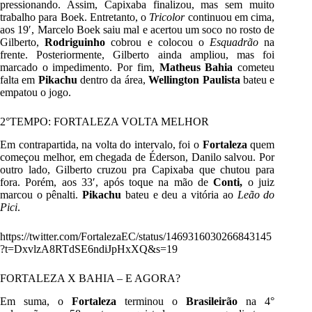
pressionando. Assim, Capixaba finalizou, mas sem muito
trabalho para Boek. Entretanto, o
Tricolor
continuou em cima,
aos 19′, Marcelo Boek saiu mal e acertou um soco no rosto de
Gilberto,
Rodriguinho
cobrou e colocou o
Esquadrão
na
frente. Posteriormente, Gilberto ainda ampliou, mas foi
marcado o impedimento. Por fim,
Matheus Bahia
cometeu
falta em
Pikachu
dentro da área,
Wellington Paulista
bateu e
empatou o jogo.
2°TEMPO: FORTALEZA VOLTA MELHOR
Em contrapartida, na volta do intervalo, foi o
Fortaleza
quem
começou melhor, em chegada de Éderson, Danilo salvou. Por
outro lado, Gilberto cruzou pra Capixaba que chutou para
fora. Porém, aos 33′, após toque na mão de
Conti,
o juiz
marcou o pênalti.
Pikachu
bateu e deu a vitória ao
Leão do
Pici
.
https://twitter.com/FortalezaEC/status/1469316030266843145
?t=DxvlzA8RTdSE6ndiJpHxXQ&s=19
FORTALEZA X BAHIA – E AGORA?
Em suma, o
Fortaleza
terminou o
Brasileirão
na 4°