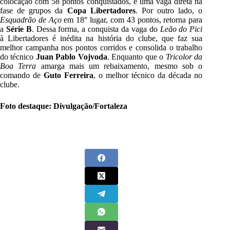
colocação com 58 pontos conquistados, e uma vaga direta na
fase de grupos da
Copa Libertadores
. Por outro lado, o
Esquadrão de Aço
em 18° lugar, com 43 pontos, retorna para
a
Série B
. Dessa forma, a conquista da vaga do
Leão do Pici
à Libertadores é inédita na história do clube, que faz sua
melhor campanha nos pontos corridos e consolida o trabalho
do técnico
Juan Pablo Vojvoda
. Enquanto que o
Tricolor da
Boa Terra
amarga mais um rebaixamento, mesmo sob o
comando de
Guto Ferreira
, o melhor técnico da década no
clube.
Foto destaque: Divulgação/Fortaleza