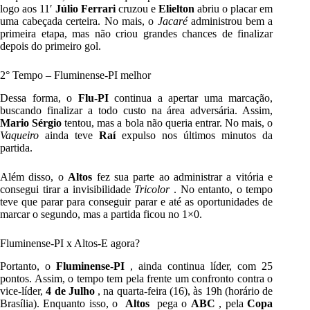
logo aos 11′
Júlio Ferrari
cruzou e
Elielton
abriu o placar em
uma cabeçada certeira.
No mais, o
Jacaré
administrou bem a
primeira etapa, mas não criou grandes chances de finalizar
depois do primeiro gol.
2° Tempo – Fluminense-PI melhor
Dessa forma, o
Flu-PI
continua a apertar uma marcação,
buscando finalizar a todo custo na área adversária.
Assim,
Mario Sérgio
tentou, mas a bola não queria entrar.
No mais, o
Vaqueiro
ainda teve
Raí
expulso nos últimos minutos da
partida.
Além disso, o
Altos
fez sua parte ao administrar a vitória e
consegui tirar a invisibilidade
Tricolor
.
No entanto, o tempo
teve que parar para conseguir parar e até as oportunidades de
marcar o segundo, mas a partida ficou no 1×0.
Fluminense-PI x Altos-E agora?
Portanto, o
Fluminense-PI
, ainda continua líder, com 25
pontos.
Assim, o tempo tem pela frente um confronto contra o
vice-líder,
4 de Julho
, na quarta-feira (16), às 19h (horário de
Brasília).
Enquanto isso, o
Altos
pega o
ABC
, pela
Copa