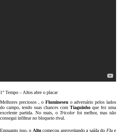
1° Tempo – Altos abre o placar
Melhores preciosos , o
Flumineseu
o adversário pelos lados
do campo, tendo suas chances com
Tiaguinho
que fez uma
excelente partida.
No mais, o
Tricolor
foi melhor, mas não
consegui infiltrar no bloqueio rival.
Enquanto isso, o
Alto
começou aproveitando a saída do
Flu
e