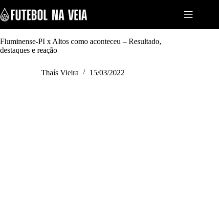
S
k
i
p
t
Fluminense-PI x Altos como aconteceu – Resultado,
o
destaques e reação
c
o
Thaís Vieira
15/03/2022
n
t
e
n
t