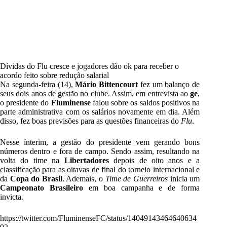
Dívidas do Flu cresce e jogadores dão ok para receber o
acordo feito sobre redução salarial
Na segunda-feira (14),
Mário Bittencourt
fez um balanço de
seus dois anos de gestão no clube. Assim, em entrevista ao
ge
,
o presidente do
Fluminense
falou sobre os saldos positivos na
parte administrativa com os salários novamente em dia. Além
disso, fez boas previsões para as questões financeiras do
Flu
.
Nesse ínterim, a gestão do presidente vem gerando bons
números dentro e fora de campo. Sendo assim, resultando na
volta do time na
Libertadores
depois de oito anos e a
classificação para as oitavas de final do torneio internacional e
da
Copa do Brasil
. Ademais, o
Time de Guerreiros
inicia um
Campeonato Brasileiro
em boa campanha e de forma
invicta.
https://twitter.com/FluminenseFC/status/14049143464640634