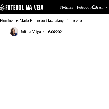
S
k
Notícias
Futebol no Brasil
i
p
t
Fluminense: Mario Bittencourt faz balanço financeiro
o
c
Juliana Veiga
16/06/2021
o
n
t
e
n
t