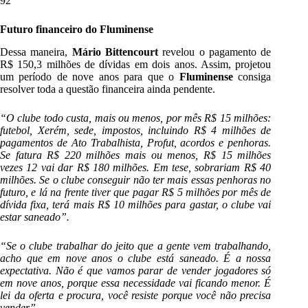
92
Futuro financeiro do Fluminense
Dessa maneira,
Mário Bittencourt
revelou o pagamento de
R$ 150,3 milhões de dívidas em dois anos. Assim, projetou
um período de nove anos para que o
Fluminense
consiga
resolver toda a questão financeira ainda pendente.
“O clube todo custa, mais ou menos, por mês R$ 15 milhões:
futebol, Xerém, sede, impostos, incluindo R$ 4 milhões de
pagamentos de Ato Trabalhista, Profut, acordos e penhoras.
Se fatura R$ 220 milhões mais ou menos, R$ 15 milhões
vezes 12 vai dar R$ 180 milhões. Em tese, sobrariam R$ 40
milhões. Se o clube conseguir não ter mais essas penhoras no
futuro, e lá na frente tiver que pagar R$ 5 milhões por mês de
dívida fixa, terá mais R$ 10 milhões para gastar, o clube vai
estar saneado”.
“Se o clube trabalhar do jeito que a gente vem trabalhando,
acho que em nove anos o clube está saneado. É a nossa
expectativa. Não é que vamos parar de vender jogadores só
em nove anos, porque essa necessidade vai ficando menor. É
lei da oferta e procura, você resiste porque você não precisa
vender”.