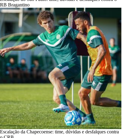
RB Bragantino
Escalação da Chapecoense: time, dúvidas e desfalques contra
o CRB