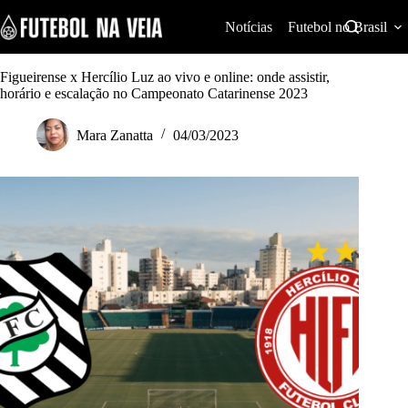
S
k
Notícias
Futebol no Brasil
i
p
t
Figueirense x Hercílio Luz ao vivo e online: onde assistir,
o
horário e escalação no Campeonato Catarinense 2023
c
o
Mara Zanatta
04/03/2023
n
t
e
n
t