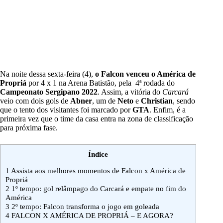
Na noite dessa sexta-feira (4),
o Falcon venceu o América de
Propriá
por 4 x 1 na Arena Batistão, pela 4ª rodada do
Campeonato Sergipano 2022
. Assim, a vitória do
Carcará
veio com dois gols de
Abner
, um de
Neto
e
Christian
, sendo
que o tento dos visitantes foi marcado por
GTA
. Enfim, é a
primeira vez que o time da casa entra na zona de classificação
para próxima fase.
Índice
1
Assista aos melhores momentos de Falcon x América de
Propriá
2
1º tempo: gol relâmpago do Carcará e empate no fim do
América
3
2º tempo: Falcon transforma o jogo em goleada
4
FALCON X AMÉRICA DE PROPRIÁ – E AGORA?