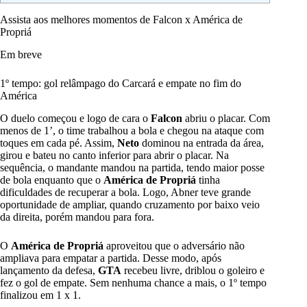
Assista aos melhores momentos de Falcon x América de
Propriá
Em breve
1º tempo: gol relâmpago do Carcará e empate no fim do
América
O duelo começou e logo de cara o
Falcon
abriu o placar. Com
menos de 1’, o time trabalhou a bola e chegou na ataque com
toques em cada pé. Assim,
Neto
dominou na entrada da área,
girou e bateu no canto inferior para abrir o placar. Na
sequência, o mandante mandou na partida, tendo maior posse
de bola enquanto que o
América de Propriá
tinha
dificuldades de recuperar a bola. Logo, Abner teve grande
oportunidade de ampliar, quando cruzamento por baixo veio
da direita, porém mandou para fora.
O
América de Propriá
aproveitou que o adversário não
ampliava para empatar a partida. Desse modo, após
lançamento da defesa,
GTA
recebeu livre, driblou o goleiro e
fez o gol de empate. Sem nenhuma chance a mais, o 1º tempo
finalizou em 1 x 1.