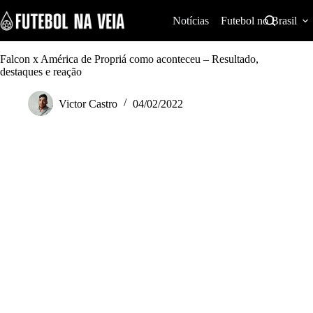
S
k
Notícias
Futebol no Brasil
i
p
t
Falcon x América de Propriá como aconteceu – Resultado,
o
destaques e reação
c
o
Victor Castro
04/02/2022
n
t
e
n
t