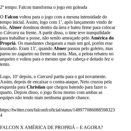
2º tempo: Falcon transforma o jogo em goleada
O
Falcon
voltou para o jogo com a mesma intensidade do
tempo inicial. Assim, logo com 1’, após lançamento vindo de
trás,
Abner
dominou dentro da área e bateu firme para colocar
o
Cárcara
na frente. A partir disso, o time teve tranquilidade
para trabalhar a posse, não sendo ameaçado pelo
América do
Propriá
. Os mandantes chegaram a mais um gol, porém esse
inusitado. Eram 13’, quando
Abner
passou pelo goleiro, mas
parou no zagueiro na frente da meta. Mas, a pelota rebateu no
arqueiro e voltou para o mesmo que de cabeça e deitado fez o
tento.
Logo, 10’ depois, o
Carcará
partiu para o gol novamente.
Assim, depois de encaixar o contra-ataque, Neto cruzou pela
esquerda para
Christian
que chegou batendo para fazer o
quarto. Depois disso, o jogo ficou morno com ambas as
equipes não tendo mais nenhuma grande chance.
https://twitter.com/falconfcoficial/status/148977086088598323
4
FALCON X AMÉRICA DE PROPRIÁ – E AGORA?