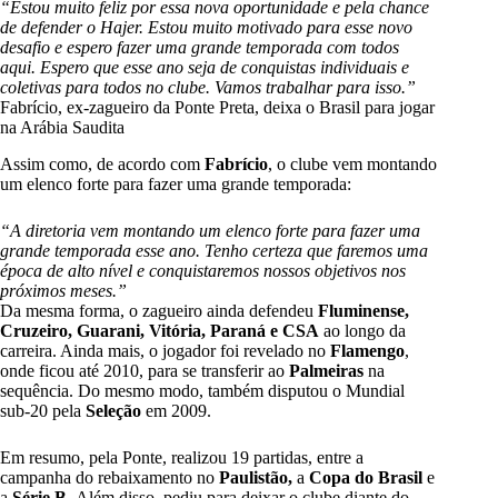
“Estou muito feliz por essa nova oportunidade e pela chance
de defender o Hajer. Estou muito motivado para esse novo
desafio e espero fazer uma grande temporada com todos
aqui. Espero que esse ano seja de conquistas individuais e
coletivas para todos no clube. Vamos trabalhar para isso.”
Fabrício, ex-zagueiro da Ponte Preta, deixa o Brasil para jogar
na Arábia Saudita
Assim como, de acordo com
Fabrício
, o clube vem montando
um elenco forte para fazer uma grande temporada:
“A diretoria vem montando um elenco forte para fazer uma
grande temporada esse ano. Tenho certeza que faremos uma
época de alto nível e conquistaremos nossos objetivos nos
próximos meses.”
Da mesma forma, o zagueiro ainda defendeu
Fluminense,
Cruzeiro, Guarani, Vitória, Paraná e CSA
ao longo da
carreira. Ainda mais, o jogador foi revelado no
Flamengo
,
onde ficou até 2010, para se transferir ao
Palmeiras
na
sequência. Do mesmo modo, também disputou o Mundial
sub-20 pela
Seleção
em 2009.
Em resumo, pela Ponte, realizou 19 partidas, entre a
campanha do rebaixamento no
Paulistão,
a
Copa do Brasil
e
a
Série B.
Além disso, pediu para deixar o clube diante do