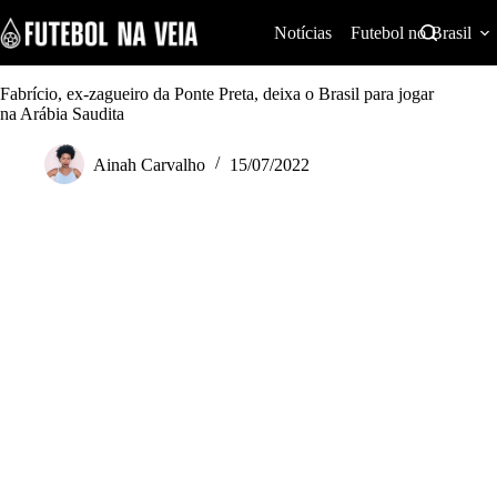
S
k
Notícias
Futebol no Brasil
i
p
t
Fabrício, ex-zagueiro da Ponte Preta, deixa o Brasil para jogar
o
na Arábia Saudita
c
o
Ainah Carvalho
15/07/2022
n
t
e
n
t