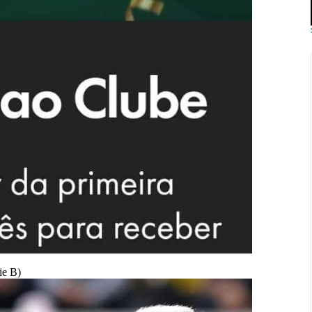
ie B)