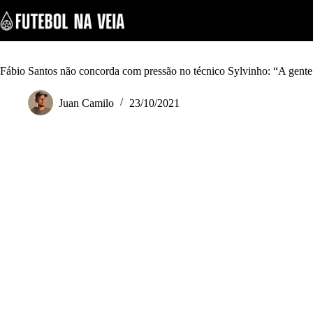
S
k
i
p
t
o
Fábio Santos não concorda com pressão no técnico Sylvinho: “A gente
c
o
Juan Camilo
23/10/2021
n
t
e
n
t