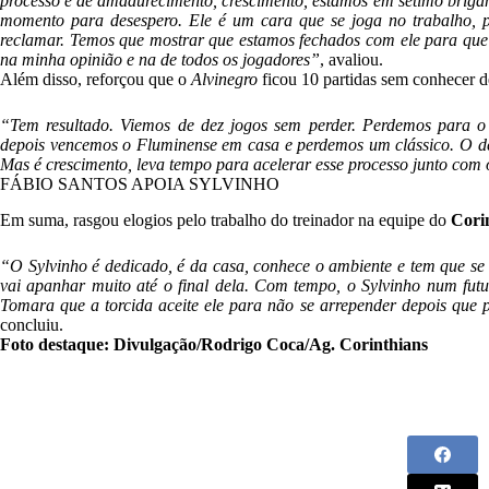
processo é de amadurecimento, crescimento, estamos em sétimo brigan
momento para desespero.
Ele é um cara que se joga no trabalho, p
reclamar. Temos que mostrar que estamos fechados com ele para qu
na minha opinião e na de todos os jogadores”
, avaliou.
Além disso, reforçou que o
Alvinegro
ficou 10 partidas sem conhecer d
“Tem resultado. Viemos de dez jogos sem perder. Perdemos para o S
depois vencemos o Fluminense em casa e perdemos um clássico. O d
Mas é crescimento, leva tempo para acelerar esse processo junto com 
FÁBIO SANTOS APOIA SYLVINHO
Em suma, rasgou elogios pelo trabalho do treinador na equipe do
Cori
“O Sylvinho é dedicado, é da casa, conhece o ambiente e tem que se
vai apanhar muito até o final dela. Com tempo, o Sylvinho num futur
Tomara que a torcida aceite ele para não se arrepender depois que p
concluiu.
Foto destaque: Divulgação/Rodrigo Coca/Ag. Corinthians