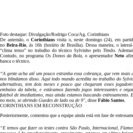
Foto destaque: Divulgação/Rodrigo Coca/Ag. Corinthians
De antemão, o
Corinthians
visita o, neste domingo (24), em partid
no
Beira-Rio
, às 16h (horário de Brasília). Dessa maneira, o latera
“clima tenso” no trabalho do técnico Sylvinho pelo
Timão.
Ademais
Contudo, no programa
Os Donos da Bola
, o apresentador
Neto
afir
banca o técnico.
“A gente acha
até um pouco estranha essa cobrança, que vem mais d
nos blindamos disso. Aqui todo mundo acredita no trabalho do Sylvi
alternativas, tem dois meses e pouco que chegaram esses jogadore
embaixo da tabela, e estávamos fazendo jogos interessantes e org
futebol de imediatismo, mas ainda estamos buscando entrosamento. E
no meio, se abrindo Guedes de lado ou de 9″,
disse
Fábio Santos
.
CORINTHIANS EM RECONSTRUÇÃO
Posteriormente, comentou que a equipe ainda está em fase de entrosam
“E temos que fazer os testes contra São Paulo, Internacional, Flam