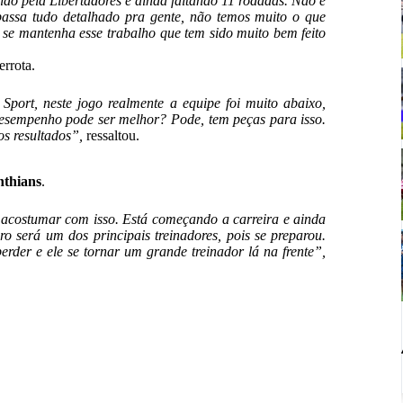
do pela Libertadores e ainda faltando 11 rodadas.
Não é
assa tudo detalhado pra gente, não temos muito o que
e se mantenha
esse trabalho que tem sido muito bem feito
errota.
port, neste jogo realmente a equipe foi muito abaixo,
esempenho pode ser melhor? Pode, tem peças para isso.
os resultados”,
ressaltou.
nthians
.
 acostumar com isso. Está começando a carreira e ainda
o será um dos principais treinadores, pois se preparou.
erder e ele se tornar um grande treinador lá na frente”,