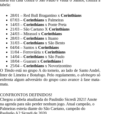
duela em casa contra o São Paulo e visita o Santos; confira a
tabela:
28/01 – Red Bull Bragantino x
Corinthians
07/03 –
Corinthians
x Palmeiras
14/03 –
Corinthians
x Ponte Preta
21/03 – São Caetano X
Corinthians
24/03 – Mirassol x
Corinthians
28/03 –
Corinthians
x Ituano
31/03 –
Corinthians
x São Bento
04/04 – Santos x
Corinthians
11/04 – Ferroviária x
Corinthians
14/04 –
Corinthians
x São Paulo
18/04 – Guarani x
Corinthians
l
25/04 –
Corinthians
x Novorizontino
O
Timão
está no grupo A do torneio, ao lado de Santo André,
Inter de Limeira e Botafogo. Pelo regulamento, o
alvinegro
só
enfrenta algum adversário do grupo caso avance à fase mata-
mata.
CONFRONTOS DEFINIDOS!
Chegou a tabela atualizada do Paulistão Sicredi 2021! Anote
na agenda para não perder nenhum jogo. Atual campeão, o
Palmeiras estreia diante do São Caetano, campeão do
Paulistão A2 Sicredi de 2020.