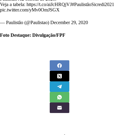
Veja a tabela:
https://t.co/aiJcHRQjVJ
#PaulistãoSicredi2021
pic.twitter.com/yMv0OmJSGX
— Paulistão (@Paulistao)
December 29, 2020
Foto Destaque: Divulgação/FPF