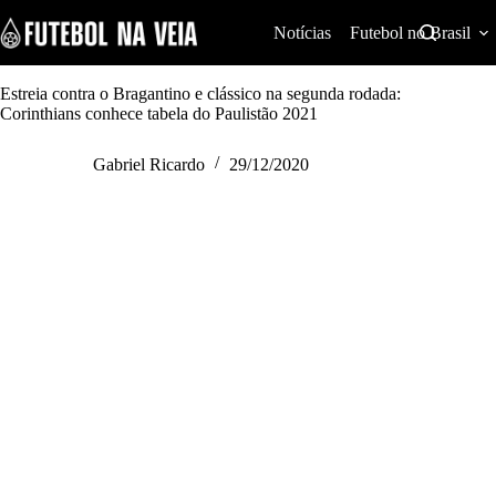
S
k
Notícias
Futebol no Brasil
i
p
t
Estreia contra o Bragantino e clássico na segunda rodada:
o
Corinthians conhece tabela do Paulistão 2021
c
o
Gabriel Ricardo
29/12/2020
n
t
e
n
t