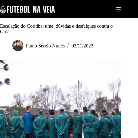
S
k
i
p
t
Escalação do Coritiba: time, dúvidas e desfalques contra o
o
Goiás
c
o
Paulo Sérgio Nunes
03/11/2023
n
t
e
n
t