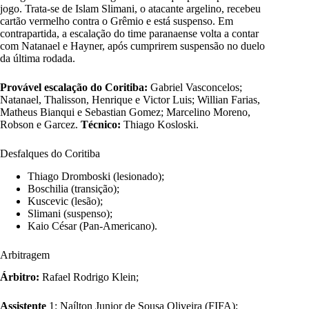
jogo. Trata-se de Islam Slimani, o atacante argelino, recebeu
cartão vermelho contra o Grêmio e está suspenso. Em
contrapartida, a escalação do time paranaense volta a contar
com Natanael e Hayner, após cumprirem suspensão no duelo
da última rodada.
Provável escalação do Coritiba:
Gabriel Vasconcelos;
Natanael, Thalisson, Henrique e Victor Luis; Willian Farias,
Matheus Bianqui e Sebastian Gomez; Marcelino Moreno,
Robson e Garcez.
Técnico:
Thiago Kosloski.
Desfalques do Coritiba
Thiago Dromboski (lesionado);
Boschilia (transição);
Kuscevic (lesão);
Slimani (suspenso);
Kaio César (Pan-Americano).
Arbitragem
Árbitro:
Rafael Rodrigo Klein;
Assistente
1: Naílton Junior de Sousa Oliveira (FIFA);