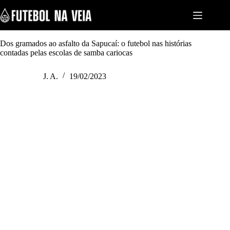
S
k
i
p
t
Dos gramados ao asfalto da Sapucaí: o futebol nas histórias
o
contadas pelas escolas de samba cariocas
c
o
J. A.
19/02/2023
n
t
e
n
t