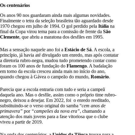
Os centenários
Os anos 90 nos guardaram ainda mais algumas novidades.
Finalmente o tetra da seleção brasileira tão aguardado desde
1970 chegou em julho de 1994. O gol perdido pela
Itália
na
final da Copa virou tema para a comissão de frente da
São
Clemente
, que abriu a maratona dos desfiles em 1995.
Mas a sensação naquele ano foi a
Estácio de Sá
. A escola, a
princípio, já havia até divulgado um enredo, mas após contatar
a diretoria rubro-negra, mudou tudo prometendo contar como
foram os 100 anos de fundação do
Flamengo
. A badalação
em torno da escola cresceu ainda mais no início do ano,
quando chegou à Gávea o campeão do mundo,
Romário
.
Parecia que a escola entraria com tudo e seria a campeã
daquela ano. Mas o desfile, assim como o próprio time rubro-
negro, deixou a desejar. Em 2022, foi o enredo reeditado,
substituindo-se o verso original do samba “
cem anos de
primavera”
por
“campeões da nova era”
, chamando a
atenção dos mais jovens para a fase vitoriosa que o clube
viveu a partir de 2019.
Na onda dos centenários, a
Unidos da Tijuca
trouxe para a