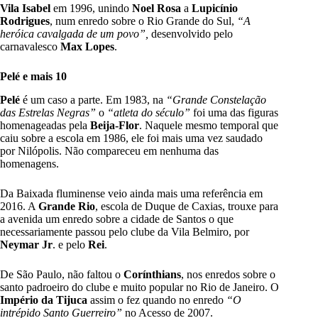
Vila Isabel
em 1996, unindo
Noel Rosa
a
Lupicínio
Rodrigues
, num enredo sobre o Rio Grande do Sul,
“A
heróica cavalgada de um povo”,
desenvolvido pelo
carnavalesco
Max Lopes
.
Pelé e mais 10
Pelé
é um caso a parte. Em 1983, na
“Grande Constelação
das Estrelas Negras”
o
“atleta do século”
foi uma das figuras
homenageadas pela
Beija-Flor
. Naquele mesmo temporal que
caiu sobre a escola em 1986, ele foi mais uma vez saudado
por Nilópolis. Não compareceu em nenhuma das
homenagens.
Da Baixada fluminense veio ainda mais uma referência em
2016. A
Grande Rio
, escola de Duque de Caxias, trouxe para
a avenida um enredo sobre a cidade de Santos o que
necessariamente passou pelo clube da Vila Belmiro, por
Neymar Jr
. e pelo
Rei
.
De São Paulo, não faltou o
Corínthians
, nos enredos sobre o
santo padroeiro do clube e muito popular no Rio de Janeiro. O
Império da Tijuca
assim o fez quando no enredo
“O
intrépido Santo Guerreiro”
no Acesso de 2007.