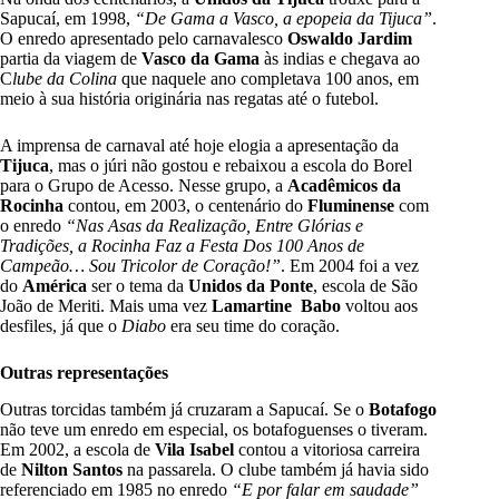
Sapucaí, em 1998,
“De Gama a Vasco, a epopeia da Tijuca”
.
O enredo apresentado pelo carnavalesco
Oswaldo Jardim
partia da viagem de
Vasco da Gama
às indias e chegava ao
C
lube da Colina
que naquele ano completava 100 anos, em
meio à sua história originária nas regatas até o futebol.
A imprensa de carnaval até hoje elogia a apresentação da
Tijuca
, mas o júri não gostou e rebaixou a escola do Borel
para o Grupo de Acesso. Nesse grupo, a
Acadêmicos da
Rocinha
contou, em 2003, o centenário do
Fluminense
com
o enredo
“Nas Asas da Realização, Entre Glórias e
Tradições, a Rocinha Faz a Festa Dos 100 Anos de
Campeão… Sou Tricolor de Coração!”
. Em 2004 foi a vez
do
América
ser o tema da
Unidos da Ponte
, escola de São
João de Meriti. Mais uma vez
Lamartine
Babo
voltou aos
desfiles, já que o
Diabo
era seu time do coração.
Outras representações
Outras torcidas também já cruzaram a Sapucaí. Se o
Botafogo
não teve um enredo em especial, os botafoguenses o tiveram.
Em 2002, a escola de
Vila Isabel
contou a vitoriosa carreira
de
Nilton Santos
na passarela. O clube também já havia sido
referenciado em 1985 no enredo
“E por falar em saudade”