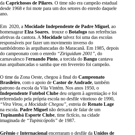
da
Caprichosos de Pilares
. O time não era campeão estadual
desde 1968 e foi mote para um dos setores do enredo daquele
ano.
Em 2020, a
Mocidade Independente de Padre Miguel
, ao
homenagear
Elza Soares
, trouxe o
Botafogo
nas referências
afetivas da cantora. A
Mocidade
talvez foi uma das escolas
responsáveis por fazer um movimento inverso do
sambódromo às arquibancadas do Maracanã. Em 1985, depois
do campeonato com o enredo
“Ziriguidum 2001”
, do
carnavalesco F
ernando Pinto
, a torcida do
Bangu
cantava
nas arquibancadas o samba que em fevereiro foi campeão.
O time da Zona Oeste, chegou à final do
Campeonato
Brasileiro
, com o apoio de
Castor de Andrade
, também
patrono da escola da Vila Vintém. Nos anos 1950, o
Independente Futebol Clube
deu origem à agremiação e foi
referendado pela própria escola no desfile vitorioso de 1990,
“Vira Virou, a Mocidade Chegou”,
estreia de
Renato Lage
na escola.
Padre Miguel
não deixaria de falar de um
Tupinambá Esporte Clube
, time fictício, na cidade
imaginada de
“Tupinicópolis”
de 1987.
Grêmio
e
Internacional
encerraram o desfile da
Unidos de