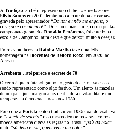
A
Tradiçã
o também representou o clube no enredo sobre
Silvio Santos
em 2001, lembrando a marchinha de carnaval
gravada pelo apresentador
“Doutor eu não me engano, o
coração é corinthiano!”
. Dois anos mais tarde, com o penta-
campeonato garantido,
Ronaldo Fenômeno
, foi enredo na
escola de Campinho, num desfile que deixou muito a desejar.
Entre as mulheres, a
Rainha Martha
teve uma feliz
homenagem na
Inocentes de Belford Roxo
, em 2020, no
Acesso.
Arrebenta…até parece o escrete de 70
O certo é que o futebol ganhou o gosto dos carnavalescos
sendo representado como algo festivo. Um alento às mazelas
de um país que amargou anos de ditadura civil-militar e que
recuperava a democracia nos anos 1980.
Foi o que a
Portela
tentou traduzir em 1986 quando exaltava
o
“escrete de setenta”
e ao mesmo tempo mostrava como a
moeda americana ditava as regras no Brasil,
“país da bola”
onde
“só deita e rola, quem vem com dólar”
.