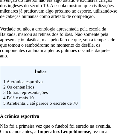
invenção do futebol não era algo datado e exclusiva criação
dos ingleses do século 19. A escola mostrou que civilizações
milenares já praticavam algo próximo ao esporte, utilizando-se
de cabeças humanas como artefato de competição.
Verdade ou não, a cronologia apresentada pela escola da
Baixada, marcou as retinas dos foliões. Não somente pela
apresentação plástica, mas pelo fato de que, sob a tempestade
que tomou o sambódromo no momento do desfile, os
componentes cantaram a plenos pulmões o samba daquele
ano.
Índice
1
A crônica esportiva
2
Os centenários
3
Outras representações
4
Pelé e mais 10
5
Arrebenta…até parece o escrete de 70
A crônica esportiva
Não foi a primeira vez que o futebol foi enredo na avenida.
Cinco anos antes, a
Imperatriz Leopoldinense
, fez uma