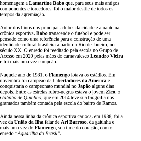
homenagem a
Lamartine Babo
que, para seus mais antigos
componentes e torcedores, foi o maior desfile de todos os
tempos da agremiação.
Autor dos hinos dos principais clubes da cidade e atuante na
crônica esportiva,
Babo
transcende o futebol e pode ser
pensado como uma referência para a construção de uma
identidade cultural brasileira a partir do Rio de Janeiro, no
século XX. O enredo foi reeditado pela escola no Grupo de
Acesso em 2020 pelas mãos do carnavalesco
Leandro Vieira
e foi mais uma vez campeão.
Naquele ano de 1981, o
Flamengo
lotava os estádios. Em
novembro foi campeão da
Libertadores da América
e
conquistaria o campeonato mundial no
Japão
alguns dias
depois. Entre as estrelas rubro-negras estava o jovem
Zico
, o
Galinho de Quintino,
que em 2014 teve sua biografia nos
gramados também contada pela escola do bairro de Ramos.
Ainda nessa linha da crônica esportiva carioca, em 1988, foi a
vez da
União da Ilha
falar de
Ari Barroso
, da gaitinha e
mais uma vez do
Flamengo
, seu time do coração, com o
enredo
“Aquarilha do Brasil”
.