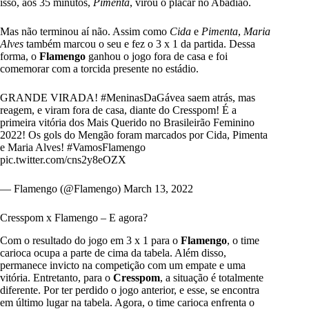
isso, aos 35 minutos,
Pimenta
, virou o placar no Abadião.
Mas não terminou aí não. Assim como
Cida
e
Pimenta
,
Maria
Alves
também marcou o seu e fez o 3 x 1 da partida. Dessa
forma, o
Flamengo
ganhou o jogo fora de casa e foi
comemorar com a torcida presente no estádio.
GRANDE VIRADA!
#MeninasDaGávea
saem atrás, mas
reagem, e viram fora de casa, diante do Cresspom! É a
primeira vitória dos Mais Querido no Brasileirão Feminino
2022! Os gols do Mengão foram marcados por Cida, Pimenta
e Maria Alves!
#VamosFlamengo
pic.twitter.com/cns2y8eOZX
— Flamengo (@Flamengo)
March 13, 2022
Cresspom x Flamengo – E agora?
Com o resultado do jogo em 3 x 1 para o
Flamengo
, o time
carioca ocupa a parte de cima da tabela. Além disso,
permanece invicto na competição com um empate e uma
vitória. Entretanto, para o
Cresspom
, a situação é totalmente
diferente. Por ter perdido o jogo anterior, e esse, se encontra
em último lugar na tabela. Agora, o time carioca enfrenta o