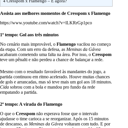
4
Cresspom x Flamengo – E agora?
Assista aos melhores momentos de Cresspom x Flamengo
https://www.youtube.com/watch?v=lLKRrGp1pco
1º tempo: Gol aos três minutos
No cenário mais improvável, o
Flamengo
vacilou no começo
da etapa. Com um erro da defesa, as
Meninas da Gávea
acabaram cometendo uma falta na área. Por isso, o
Cresspom
teve um pênalti e não perdeu a chance de balançar a rede.
Mesmo com o resultado favorável às mandantes do jogo, a
partida continuou em ritmo acelerado. Houve muitas chances
de gols e arrancadas, mas só teve mais um gol aos 18 minutos.
Cida
sobrou com a bola e mandou pro fundo da rede
empatando a partida.
2º tempo: A virada do Flamengo
O que o
Cresspom
não esperava fosse que o intervalo
ajudasse o time carioca a se reorganizar. Após os 15 minutos
de descanso, as
Meninas da Gávea
voltaram com tudo. E por