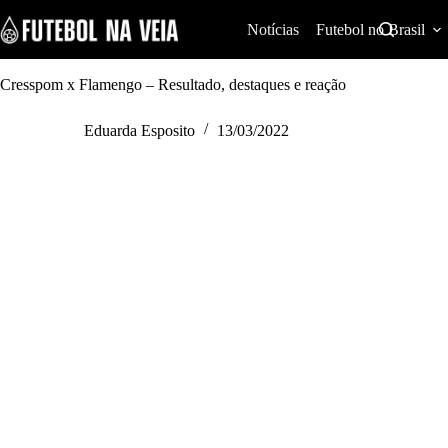
S
k
Notícias
Futebol no Brasil
i
p
t
Cresspom x Flamengo – Resultado, destaques e reação
o
c
Eduarda Esposito
13/03/2022
o
n
t
e
n
t