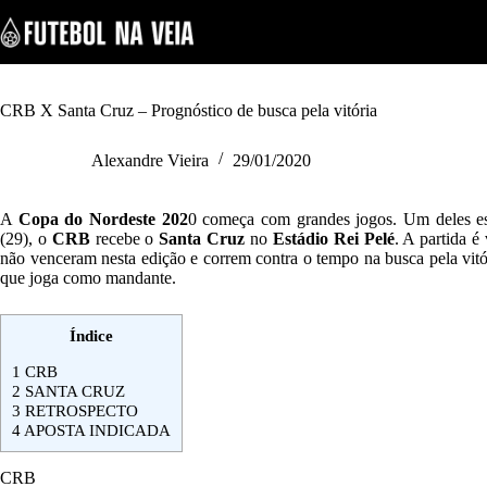
S
k
i
p
t
o
CRB X Santa Cruz – Prognóstico de busca pela vitória
c
o
Alexandre Vieira
29/01/2020
n
t
e
A
Copa do Nordeste 202
0 começa com grandes jogos. Um deles est
n
(29), o
CRB
recebe o
Santa Cruz
no
Estádio Rei Pelé
. A partida é
t
não venceram nesta edição e correm contra o tempo na busca pela vitó
que joga como mandante.
Índice
1
CRB
2
SANTA CRUZ
3
RETROSPECTO
4
APOSTA INDICADA
CRB