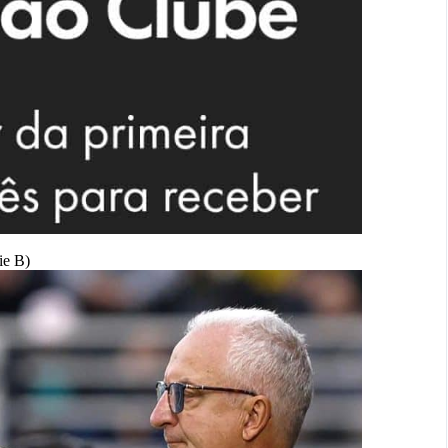
ie B)