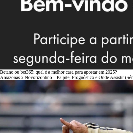
Betano ou bet365: qual é a melhor casa para apostar em 2025?
Amazonas x Novorizontino – Palpite, Prognóstico e Onde Assistir (Sér