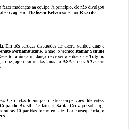
a fazer mudanças na equipe. A princípio, ele não divulgou
ol e o zagueiro
Thalisson Kelven
substituir
Ricardo
.
a. Em três partidas disputadas até agora, ganhou duas e
onato Pernambucano
. Então, o técnico
Itamar Schulle
Decerto, a única mudança deve ser a entrada de
Toty
no
já que jogou por muitos anos no
ASA
e no
CSA
. Com
.
zes. Os duelos foram por quatro competições diferentes:
Copa do Brasil
. De fato, o
Santa Cruz
possui larga
s outras 10 partidas foram empate. Por consequência, o
es.