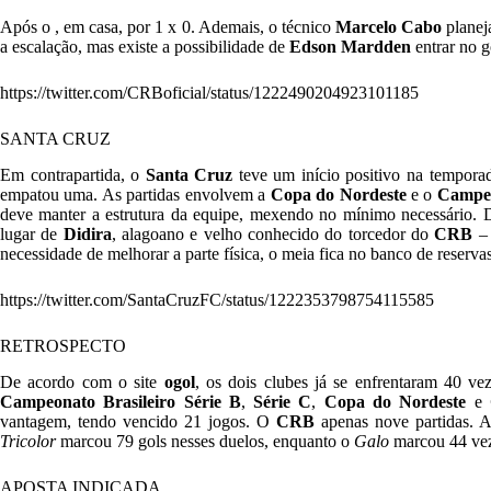
Após o , em casa, por 1 x 0. Ademais, o técnico
Marcelo Cabo
planej
a escalação, mas existe a possibilidade de
Edson Mardden
entrar no g
https://twitter.com/CRBoficial/status/1222490204923101185
SANTA CRUZ
Em contrapartida, o
Santa Cruz
teve um início positivo na temporad
empatou uma. As partidas envolvem a
Copa do Nordeste
e o
Campe
deve manter a estrutura da equipe, mexendo no mínimo necessário. 
lugar de
Didira
, alagoano e velho conhecido do torcedor do
CRB
– 
necessidade de melhorar a parte física, o meia fica no banco de reservas
https://twitter.com/SantaCruzFC/status/1222353798754115585
RETROSPECTO
De acordo com o site
ogol
, os dois clubes já se enfrentaram 40 ve
Campeonato Brasileiro Série B
,
Série C
,
Copa do Nordeste
e
vantagem, tendo vencido 21 jogos. O
CRB
apenas nove partidas. A
Tricolor
marcou 79 gols nesses duelos, enquanto o
Galo
marcou 44 vez
APOSTA INDICADA