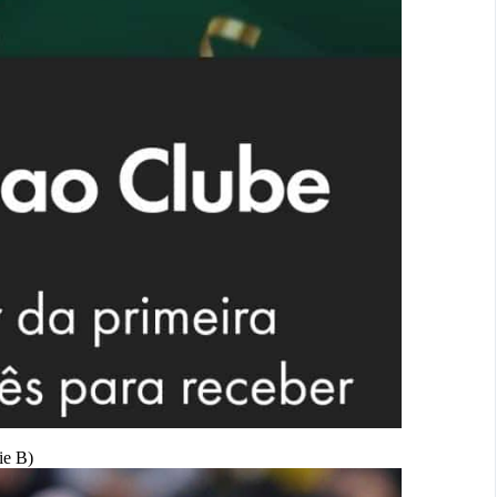
ie B)