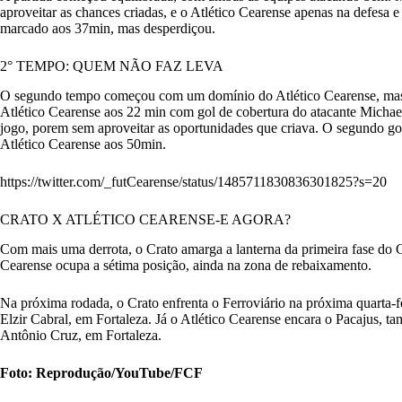
aproveitar as chances criadas, e o Atlético Cearense apenas na defesa e
marcado aos 37min, mas desperdiçou.
2° TEMPO: QUEM NÃO FAZ LEVA
O segundo tempo começou com um domínio do Atlético Cearense, mas a
Atlético Cearense aos 22 min com gol de cobertura do atacante Michae
jogo, porem sem aproveitar as oportunidades que criava. O segundo go
Atlético Cearense aos 50min.
https://twitter.com/_futCearense/status/1485711830836301825?s=20
CRATO X ATLÉTICO CEARENSE-E AGORA?
Com mais uma derrota, o Crato amarga a lanterna da primeira fase do 
Cearense ocupa a sétima posição, ainda na zona de rebaixamento.
Na próxima rodada, o Crato enfrenta o Ferroviário na próxima quarta-fe
Elzir Cabral, em Fortaleza. Já o Atlético Cearense encara o Pacajus, ta
Antônio Cruz, em Fortaleza.
Foto: Reprodução/YouTube/FCF