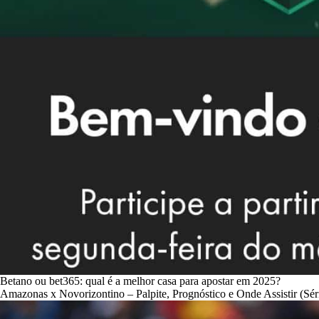
Betano ou bet365: qual é a melhor casa para apostar em 2025?
Amazonas x Novorizontino – Palpite, Prognóstico e Onde Assistir (Sér