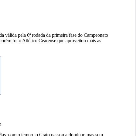
ida válida pela 6ª rodada da primeira fase do Campeonato
orém foi o Atlético Cearense que aproveitou mais as
O
Mas, com o tempo, o Crato passou a dominar, mas sem