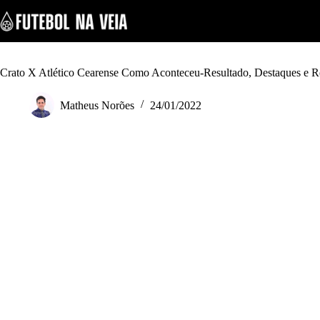
S
k
i
p
t
o
Crato X Atlético Cearense Como Aconteceu-Resultado, Destaques e 
c
o
Matheus Norões
24/01/2022
n
t
e
n
t