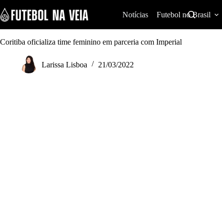
S
k
Notícias
Futebol no Brasil
i
p
t
Coritiba oficializa time feminino em parceria com Imperial
o
c
Larissa Lisboa
21/03/2022
o
n
t
e
n
t