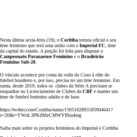
Nesta última sexta-feira (19), o
Coritiba
tornou oficial o seu
time feminino que será uma união com o
Imperial FC
, time
da capital do estado. A junção foi feita para disputar o
Campeonato
Paranaense Feminino
e o
Brasileirão
Feminino
Sub-20
.
O vínculo acontece por conta da volta do
Coxa
à elite do
futebol brasileiro e, por isso, precisa ter um time feminino. Em
suma, desde 2019, todos os clubes da Série A precisam se
enquadrar no Licenciamento de Clubes da
CBF
e manter um
time de futebol feminino adulto e de base.
https://twitter.com/Coritiba/status/1505182893185904641?
s=20&t=YWnL3PKtIMzCMWYRba4nig
Saiba mais sobre os projetos femininos do Imperial e Coritiba