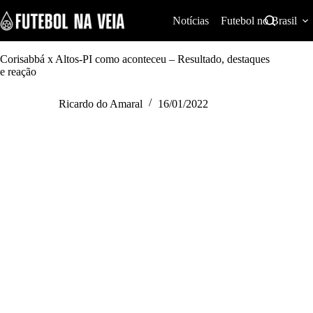
S
k
Notícias
Futebol no Brasil
i
p
t
Corisabbá x Altos-PI como aconteceu – Resultado, destaques
o
e reação
c
o
Ricardo do Amaral
16/01/2022
n
t
e
n
t