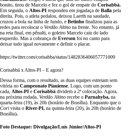
bonito, tirou de Marcelo e fez o gol de empate do
Corisabbá.
Em seguida, o
Altos-PI
respondeu em jogadaça de
Balla
pela
direita. Pois, o atleta pedalou, deixou Laerth na saudade,
cruzou a bola na linha de fundo, e
Betinho
finalizou para as
redes para recolocar o
Verdão Altino
na frente. No entanto, já
na reta final, em pênalti, o goleiro Marcelo caiu do lado
esquerdo. Mas a cobrança de
Everson
foi no canto para
deixar tudo igual novamente e definir o placar.
https://twitter.com/corisabba/status/1482836406057771009
Corisabbá x Altos-PI – E agora?
Dessa forma, com o resultado, as duas equipes estreiam sem
vitória no
Campeonato Piauiense
. Logo, com um ponto
cada,
Altos-PI
e
Corisabbá
dividem a 2ª colocação. Agora,
na próxima rodada,
Verdão Altino
recebe o
Parnahyba,
na
quarta-feira (19), às 20h (horário de Brasília). Enquanto que o
Cori
visita o
River-PI,
na quinta-feira (20), às 20h (horário de
Brasília)
.
Foto Destaque: Divulgação/Luís Júnior/Altos-PI