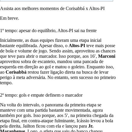
Assista aos melhores momentos de Corisabbá x Altos-PI
Em breve.
1º tempo: apesar do equilíbrio, Altos-PI sai na frente
Inicialmente, as duas equipes fizeram uma etapa inicial
bastante equilibrada. Apesar disso, o
Altos-PI
teve mais posse
de bola e volume de jogo. Sendo assim, aproveitou as chances
que teve para abrir o marcador. Isso porque, aos 16′,
Marconi
aproveitou sobra de escanteio, mandou uma pancada de
esquerda em direção ao gol e matou o goleiro. Enquanto isso,
ao
Corisabbá
restou fazer ligação direta na busca de levar
perigo à meta adversária. No entanto, sem sucesso no primeiro
tempo.
2º tempo: gols e empate definem o marcador
Na volta do intervalo, o panorama da primeira etapa se
manteve com uma partida bastante movimentada, agora
também por gols. Isso porque, aos 5′, na primeira chegada da
etapa final, em contra-ataque fulminante, Icássio levou a bola
pela direita, Jailton ficou com ela e lançou para
Jr.
Maranhense
. Logo, o atleta que saiu do banco chapou