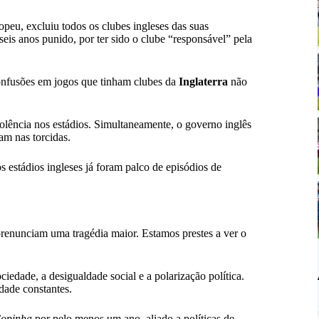
opeu, excluiu todos os clubes ingleses das suas
seis anos punido, por ter sido o clube “responsável” pela
onfusões em jogos que tinham clubes da
Inglaterra
não
olência nos estádios. Simultaneamente, o governo inglês
am nas torcidas.
 estádios ingleses já foram palco de episódios de
renunciam uma tragédia maior. Estamos prestes a ver o
ciedade, a desigualdade social e a polarização política.
dade constantes.
opinha
por pelo menos um ano, aliado a políticas de