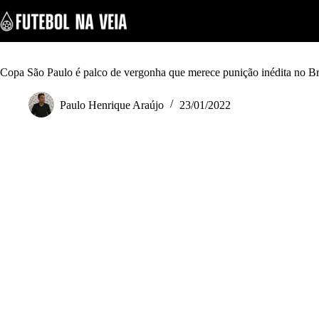
S
k
i
p
t
o
Copa São Paulo é palco de vergonha que merece punição inédita no Br
c
o
Paulo Henrique Araújo
23/01/2022
n
t
e
n
t