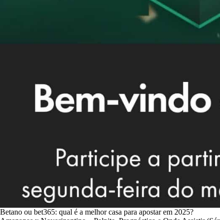
Betano ou bet365: qual é a melhor casa para apostar em 2025?