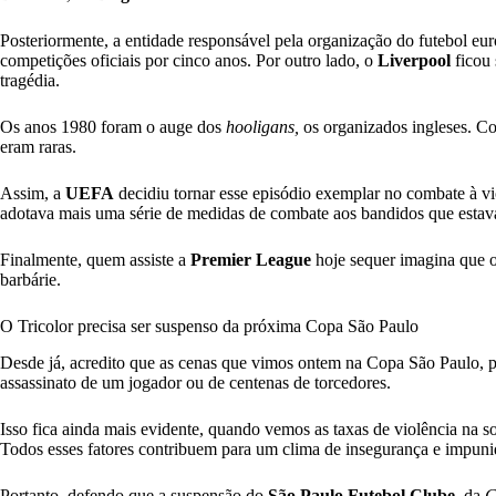
Posteriormente, a entidade responsável pela organização do futebol eur
competições oficiais por cinco anos. Por outro lado, o
Liverpool
ficou 
tragédia.
Os anos 1980 foram o auge dos
hooligans,
os organizados ingleses. C
eram raras.
Assim, a
UEFA
decidiu tornar esse episódio exemplar no combate à vi
adotava mais uma série de medidas de combate aos bandidos que estav
Finalmente, quem assiste a
Premier League
hoje sequer imagina que os
barbárie.
O Tricolor precisa ser suspenso da próxima Copa São Paulo
Desde já, acredito que as cenas que vimos ontem na Copa São Paulo, p
assassinato de um jogador ou de centenas de torcedores.
Isso fica ainda mais evidente, quando vemos as taxas de violência na so
Todos esses fatores contribuem para um clima de insegurança e impuni
Portanto, defendo que a suspensão do
São Paulo Futebol Clube
, da
C