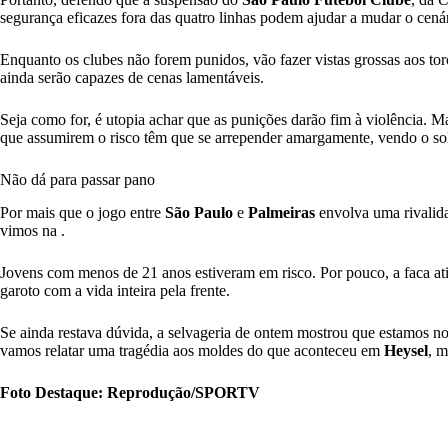
segurança eficazes fora das quatro linhas podem ajudar a mudar o cenár
Enquanto os clubes não forem punidos, vão fazer vistas grossas aos tor
ainda serão capazes de cenas lamentáveis.
Seja como for, é utopia achar que as punições darão fim à violência. M
que assumirem o risco têm que se arrepender amargamente, vendo o so
Não dá para passar pano
Por mais que o jogo entre
São Paulo
e
Palmeiras
envolva uma rivalida
vimos na .
Jovens com menos de 21 anos estiveram em risco. Por pouco, a faca at
garoto com a vida inteira pela frente.
Se ainda restava dúvida, a selvageria de ontem mostrou que estamos n
vamos relatar uma tragédia aos moldes do que aconteceu em
Heysel
, m
Foto Destaque: Reprodução/SPORTV