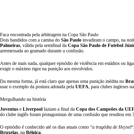
Faca encontrada pela arbitragem na Copa São Paulo
Dois bandidos com a camisa do
São Paulo
invadiram o campo, na noit
Palmeiras
, válida pela semifinal da
Copa São Paulo de Futebol Júni
arremessada ao gramado durante a confusão.
Antes de mais nada, qualquer episódio de violência em estádios ou liga
exigir o máximo rigor na punição aos envolvidos.
Da mesma forma, já está claro que apenas uma punição inédita no
Bras
usar o exemplo da postura adotada pela
UEFA
, para clubes ingleses n
Mergulhando na história
Juventus
e
Liverpool
faziam a final da
Copa dos Campeões da UE
do clube inglês foram protagonistas de uma confusão que resultou em 3
O episódio é conhecido até os dias atuais como “
a tragédia de Heysel
“
Bruxelas
, na
Bélgica
.