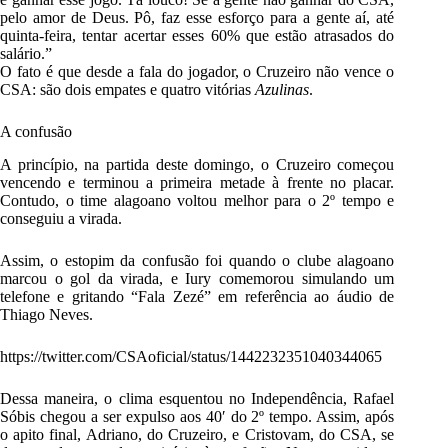
pelo amor de Deus. Pô, faz esse esforço para a gente aí, até
quinta-feira, tentar acertar esses 60% que estão atrasados do
salário.”
O fato é que desde a fala do jogador, o Cruzeiro não vence o
CSA: são dois empates e quatro vitórias
Azulinas
.
A confusão
A princípio, na partida deste domingo, o Cruzeiro começou
vencendo e terminou a primeira metade à frente no placar.
Contudo, o time alagoano voltou melhor para o 2º tempo e
conseguiu a virada.
Assim, o estopim da confusão foi quando o clube alagoano
marcou o gol da virada, e Iury comemorou simulando um
telefone e gritando “Fala Zezé” em referência ao áudio de
Thiago Neves.
https://twitter.com/CSAoficial/status/1442232351040344065
Dessa maneira, o clima esquentou no Independência, Rafael
Sóbis chegou a ser expulso aos 40′ do 2º tempo. Assim, após
o apito final, Adriano, do Cruzeiro, e Cristovam, do CSA, se