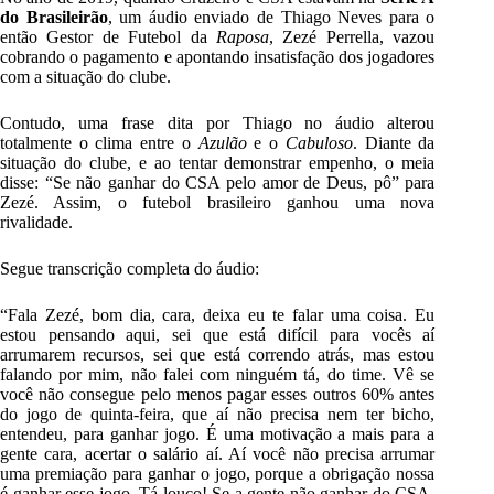
do Brasileirão
, um áudio enviado de Thiago Neves para o
então Gestor de Futebol da
Raposa
, Zezé Perrella, vazou
cobrando o pagamento e apontando insatisfação dos jogadores
com a situação do clube.
Contudo, uma frase dita por Thiago no áudio alterou
totalmente o clima entre o
Azulão
e o
Cabuloso
. Diante da
situação do clube, e ao tentar demonstrar empenho, o meia
disse: “Se não ganhar do CSA pelo amor de Deus, pô” para
Zezé. Assim, o futebol brasileiro ganhou uma nova
rivalidade.
Segue transcrição completa do áudio:
“Fala Zezé, bom dia, cara, deixa eu te falar uma coisa. Eu
estou pensando aqui, sei que está difícil para vocês aí
arrumarem recursos, sei que está correndo atrás, mas estou
falando por mim, não falei com ninguém tá, do time. Vê se
você não consegue pelo menos pagar esses outros 60% antes
do jogo de quinta-feira, que aí não precisa nem ter bicho,
entendeu, para ganhar jogo. É uma motivação a mais para a
gente cara, acertar o salário aí. Aí você não precisa arrumar
uma premiação para ganhar o jogo, porque a obrigação nossa
é ganhar esse jogo. Tá louco! Se a gente não ganhar do CSA,