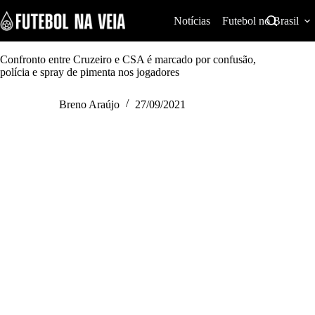
S
k
Notícias
Futebol no Brasil
i
p
t
Confronto entre Cruzeiro e CSA é marcado por confusão,
o
polícia e spray de pimenta nos jogadores
c
o
Breno Araújo
27/09/2021
n
t
e
n
t