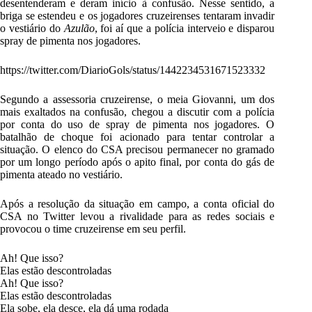
desentenderam e deram início à confusão. Nesse sentido, a
briga se estendeu e os jogadores cruzeirenses tentaram invadir
o vestiário do
Azulão
, foi aí que a polícia interveio e disparou
spray de pimenta nos jogadores.
https://twitter.com/DiarioGols/status/1442234531671523332
Segundo a assessoria cruzeirense, o meia Giovanni, um dos
mais exaltados na confusão, chegou a discutir com a polícia
por conta do uso de spray de pimenta nos jogadores.
O
batalhão de choque foi acionado para tentar controlar a
situação. O elenco do CSA precisou permanecer no gramado
por um longo período após o apito final, por conta do gás de
pimenta ateado no vestiário.
Após a resolução da situação em campo, a conta oficial do
CSA no Twitter levou a rivalidade para as redes sociais e
provocou o time cruzeirense em seu perfil.
Ah! Que isso?
Elas estão descontroladas
Ah! Que isso?
Elas estão descontroladas
Ela sobe, ela desce, ela dá uma rodada