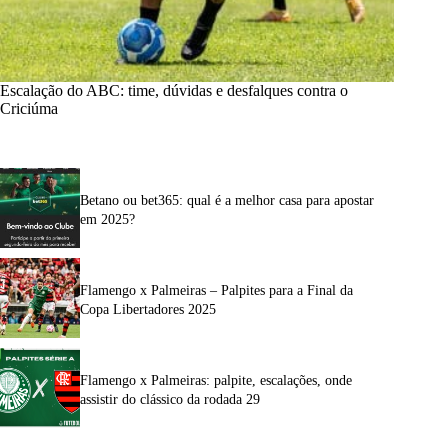
Escalação do ABC: time, dúvidas e desfalques contra o
Criciúma
Betano ou bet365: qual é a melhor casa para apostar
em 2025?
Flamengo x Palmeiras – Palpites para a Final da
Copa Libertadores 2025
Flamengo x Palmeiras: palpite, escalações, onde
assistir do clássico da rodada 29