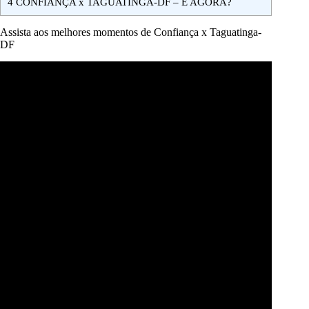
4
CONFIANÇA x TAGUATINGA-DF – E AGORA?
Assista aos melhores momentos de Confiança x Taguatinga-
DF