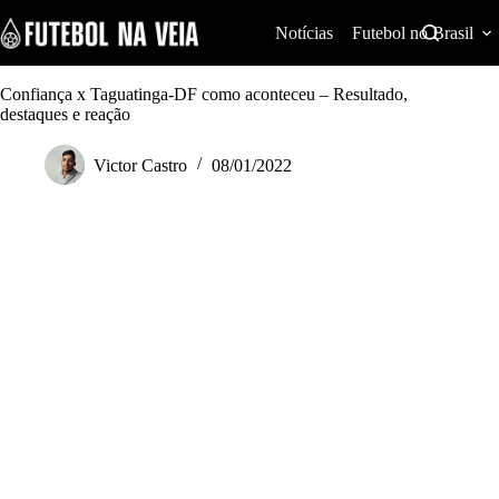
S
k
Notícias
Futebol no Brasil
i
p
t
Confiança x Taguatinga-DF como aconteceu – Resultado,
o
destaques e reação
c
o
Victor Castro
08/01/2022
n
t
e
n
t