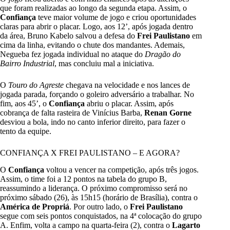
que foram realizadas ao longo da segunda etapa. Assim, o
Confiança
teve maior volume de jogo e criou oportunidades
claras para abrir o placar. Logo, aos 12’, após jogada dentro
da área, Bruno Kabelo salvou a defesa do
Frei Paulistano
em
cima da linha, evitando o chute dos mandantes. Ademais,
Negueba fez jogada individual no ataque do
Dragão do
Bairro Industrial
, mas concluiu mal a iniciativa.
O
Touro do Agreste
chegava na velocidade e nos lances de
jogada parada, forçando o goleiro adversário a trabalhar. No
fim, aos 45’, o
Confiança
abriu o placar. Assim, após
cobrança de falta rasteira de Vinícius Barba,
Renan Gorne
desviou a bola, indo no canto inferior direito, para fazer o
tento da equipe.
CONFIANÇA X FREI PAULISTANO – E AGORA?
O
Confiança
voltou a vencer na competição, após três jogos.
Assim, o time foi a 12 pontos na tabela do grupo B,
reassumindo a liderança. O próximo compromisso será no
próximo sábado (26), às 15h15 (horário de Brasília), contra o
América de Propriá
. Por outro lado, o
Frei Paulistano
segue com seis pontos conquistados, na 4ª colocação do grupo
A. Enfim, volta a campo na quarta-feira (2), contra o
Lagarto