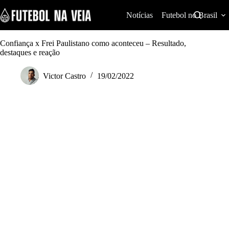
S
k
Notícias
Futebol no Brasil
i
p
t
Confiança x Frei Paulistano como aconteceu – Resultado,
o
destaques e reação
c
o
Victor Castro
19/02/2022
n
t
e
n
t