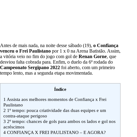
Antes de mais nada, na noite desse sábado (19),
o Confiança
venceu o Frei Paulistano
por 1 x 0 na Arena Batistão. Assim,
a vitória veio no fim do jogo com gol de
Renan Gorne
, que
desviou falta cobrada para
.
Enfim, o duelo da 6ª rodada do
Campeonato Sergipano 2022
foi aberto, com um primeiro
tempo lento, mas a segunda etapa movimentada.
Índice
1
Assista aos melhores momentos de Confiança x Frei
Paulistano
2
1º tempo: pouca criatividade das duas equipes e um
contra-ataque perigoso
3
2º tempo: chances de gols para ambos os lados e gol nos
acréscimos
4
CONFIANÇA X FREI PAULISTANO – E AGORA?