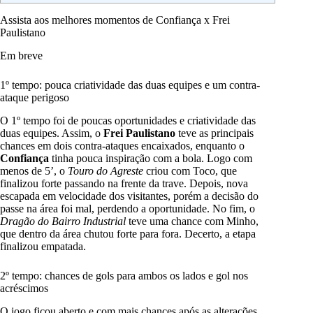
Assista aos melhores momentos de Confiança x Frei
Paulistano
Em breve
1º tempo: pouca criatividade das duas equipes e um contra-
ataque perigoso
O 1º tempo foi de poucas oportunidades e criatividade das
duas equipes. Assim, o
Frei Paulistano
teve as principais
chances em dois contra-ataques encaixados, enquanto o
Confiança
tinha pouca inspiração com a bola. Logo com
menos de 5’, o
Touro do Agreste
criou com Toco, que
finalizou forte passando na frente da trave. Depois, nova
escapada em velocidade dos visitantes, porém a decisão do
passe na área foi mal, perdendo a oportunidade. No fim, o
Dragão do Bairro Industrial
teve uma chance com Minho,
que dentro da área chutou forte para fora. Decerto, a etapa
finalizou empatada.
2º tempo: chances de gols para ambos os lados e gol nos
acréscimos
O jogo ficou aberto e com mais chances após as alterações