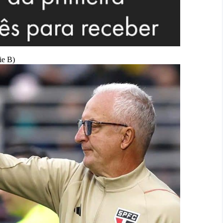
ie B)