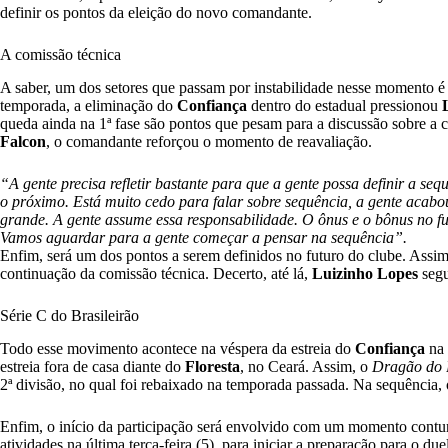
definir os pontos da eleição do novo comandante.
A comissão técnica
A saber, um dos setores que passam por instabilidade nesse momento é 
temporada, a eliminação do
Confiança
dentro do estadual pressionou
queda ainda na 1ª fase são pontos que pesam para a discussão sobre a 
Falcon
, o comandante reforçou o momento de reavaliação.
“A gente precisa refletir bastante para que a gente possa definir a se
o próximo. Está muito cedo para falar sobre sequência, a gente acabo
grande. A gente assume essa responsabilidade. O ônus e o bônus no fut
Vamos aguardar para a gente começar a pensar na sequência”.
Enfim, será um dos pontos a serem definidos no futuro do clube. Assim,
continuação da comissão técnica. Decerto, até lá,
Luizinho Lopes
segu
Série C do Brasileirão
Todo esse movimento acontece na véspera da estreia do
Confiança
na 
estreia fora de casa diante do
Floresta
, no Ceará. Assim, o
Dragão do B
2ª divisão, no qual foi rebaixado na temporada passada. Na sequência, 
Enfim, o início da participação será envolvido com um momento contur
atividades na última terça-feira (5), para iniciar a preparação para o du