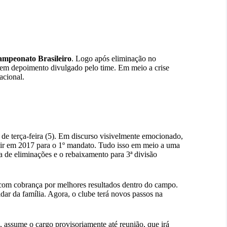
ampeonato Brasileiro
. Logo após eliminação no
5), em depoimento divulgado pelo time. Em meio a crise
acional.
 de terça-feira (5). Em discurso visivelmente emocionado,
mir em 2017 para o 1º mandato. Tudo isso em meio a uma
 de eliminações e o rebaixamento para 3ª divisão
 e com cobrança por melhores resultados dentro do campo.
idar da família. Agora, o clube terá novos passos na
, assume o cargo provisoriamente até reunião, que irá