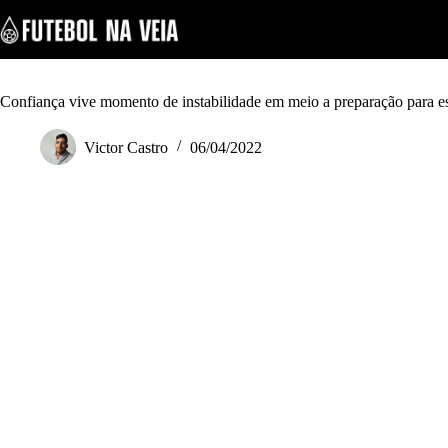
S
k
i
p
t
o
Confiança vive momento de instabilidade em meio a preparação para es
c
o
Victor Castro
06/04/2022
n
t
e
n
t