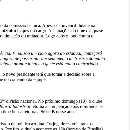
o da comissão técnica. Apesar da invencibilidade na
Luizinho Lopes
no cargo. As atuações do time e a quase
continuação do treinador. Logo após o jogo contra o
quência. Finalizou um ciclo agora do estadual, começará
u agora de passar por um sentimento de frustração muito
ebol é proporcional e a gente está muito contrariado.
 o novo presidente terá que tomar a decisão sobre a
e no comando da equipe.
3ªº divisão nacional. No próximo domingo (10), o clube
airro Industrial
retorna a competição após dois anos na
o time busca retorna a
Série B
nesse ano.
bado da política azulina. Os jogadores voltaram as
elo. Por fim, o duelo acontece às 16h (horário de Brasília),