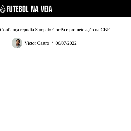
S
k
i
p
t
o
Confiança repudia Sampaio Corrêa e promete ação na CBF
c
o
Victor Castro
06/07/2022
n
t
e
n
t