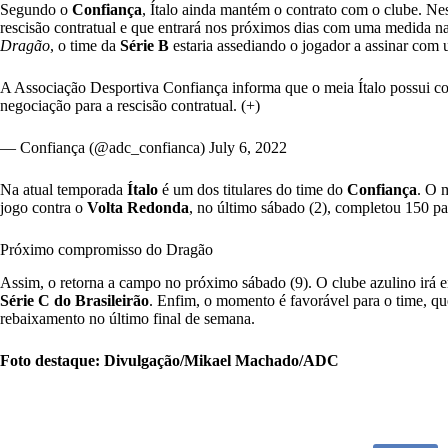
Segundo o
Confiança
, Ítalo ainda mantém o contrato com o clube. Ne
rescisão contratual e que entrará nos próximos dias com uma medida n
Dragão
, o time da
Série B
estaria assediando o jogador a assinar com
A Associação Desportiva Confiança informa que o meia Ítalo possui c
negociação para a rescisão contratual. (+)
— Confiança (@adc_confianca)
July 6, 2022
Na atual temporada
Ítalo
é um dos titulares do time do
Confiança
. O 
jogo contra o
Volta Redonda
, no último sábado (2), completou 150 par
Próximo compromisso do Dragão
Assim, o retorna a campo no próximo sábado (9). O clube azulino irá e
Série C do Brasileirão
. Enfim, o momento é favorável para o time, q
rebaixamento no último final de semana.
Foto destaque: Divulgação/Mikael Machado/ADC