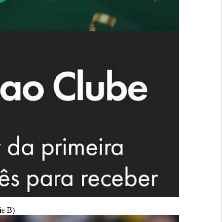
ie B)