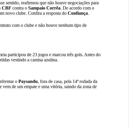
sse sentido, reafirmou que não houve negociações para
a
CBF
contra o
Sampaio Corrêa
. De acordo com o
 um novo clube. Confira a resposta do
Confiança
.
ontrato com o clube e não houve nenhum tipo de
meia participou de 23 jogos e marcou três gols. Antes do
tidas vestindo a camisa azulina.
nfrentar o
Paysandu
, fora de casa, pela 14ª rodada da
ue vem de um empate e uma vitória, saindo da zona de