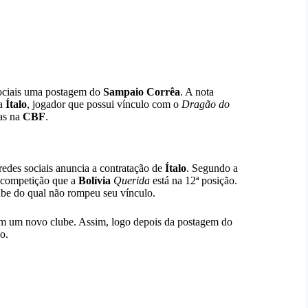
sociais uma postagem do
Sampaio Corrêa
. A nota
ia
Ítalo
, jogador que possui vínculo com o
Dragão do
das na
CBF
.
redes sociais anuncia a contratação de
Ítalo
. Segundo a
, competição que a
Bolívia
Querida
está na 12ª posição.
ube do qual não rompeu seu vínculo.
com um novo clube. Assim, logo depois da postagem do
o.