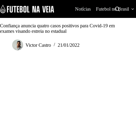
S
k
Notícias
Futebol no Brasil
i
p
t
Confiança anuncia quatro casos positivos para Covid-19 em
o
exames visando estreia no estadual
c
o
Victor Castro
21/01/2022
n
t
e
n
t