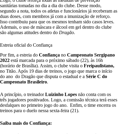
Logo, o clube reforça todas as medidas de prevenção
sanitárias tomadas no dia a dia do clube. Desse modo,
segundo a nota, todos os atletas e funcionários já receberam as
duas doses, com membros já com a imunização de reforço.
Isso contribuiu para que os mesmos tenham sido casos leves.
Ademais, o uso de máscara e álcool em gel dentro do clube
são algumas atitudes dentro do
Dragão
.
Estreia oficial do Confiança
Por fim, a estreia do
Confiança
no
Campeonato Sergipano
2022
está marcada para o próximo sábado (22), às 16h
(horário de Brasília). Assim, o clube visita o
Freipaulistano,
no Titão. Após 19 dias de treinos, o jogo que marca o início
do ano do Dragão que disputa o estadual e a
Série C do
Campeonato Brasileiro
.
A princípio, o treinador
Luizinho Lopes
não conta com os
três jogadores positivados. Logo, a comissão técnica terá esses
desfalques no primeiro jogo do ano. Enfim, o time encerra os
treinos para o duelo nessa sexta-feira (21).
Saiba mais do Confiança: