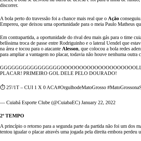
discorrer.
A bola perto do travessão foi a chance mais real que o
Ação
conseguiu.
Empereu, que deixou uma oportunidade para o meia Paulo Matheus que 
Em contrapartida, a oportunidade do rival deu mais gás para o time cu
belíssima troca de passe entre Rodriguinho e o lateral Uendel que estav
na área e tocou para o atacante
Alesson
, que colocou a bola redes aden
para ampliar a vantagem no placar, todavia não houve nenhuma outra c
GGGGGGGGGGGGGGGGOOOOOOOOOOOOOOOOOOOOLLLLL
PLACAR! PRIMEIRO GOL DELE PELO DOURADO!
⏱️ 25'/1T – CUI 1 X 0 ACA
#OrgulhodeMatoGrosso
#MatoGrossonaS
— Cuiabá Esporte Clube (@CuiabaEC)
January 22, 2022
2º TEMPO
A princípio o
retorno para a segunda parte da partida não foi um dos 
tentou igualar o placar através uma jogada pela direita embora perdeu 