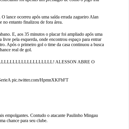
 O lance ocorreu após uma saída errada zagueiro Alan
no entanto finalizou de fora área.
iabano. E, aos 35 minutos o placar foi ampliado após uma
a livre pela esquerda, onde encontrou espaço para entrar
tro. Após o primeiro gol o time da casa continuou a busca
hance real de gol.
LLLLLLLLLLLLLLL! ALESSON ABRE O
erieA
pic.twitter.com/HpmnXKFbFT
mais empolgantes. Contudo o atacante Paulinho Mingau
uma chance para seu clube.