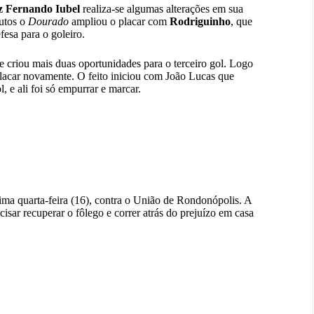
z Fernando Iubel
realiza-se algumas alterações em sua
utos o
Dourado
ampliou o placar com
Rodriguinho
, que
esa para o goleiro.
 criou mais duas oportunidades para o terceiro gol.
Logo
lacar novamente. O feito iniciou com João Lucas que
l, e ali foi só empurrar e marcar.
ima quarta-feira (16), contra o União de Rondonópolis. A
cisar recuperar o fôlego e correr atrás do prejuízo em casa