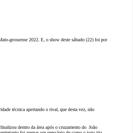
Mato-grossense 2022. E, o show deste sábado (22) foi por
dade técnica apertando o rival, que desta vez, não
s finalizou dentro da área após o cruzamento do João
, entretanto foi apenas um presságio de como o jogo iria