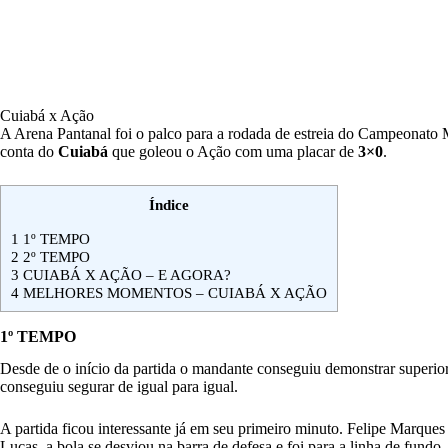
Cuiabá x Ação
A Arena Pantanal foi o palco para a rodada de estreia do Campeonato 
conta do
Cuiabá
que goleou o Ação com uma placar de
3×0
.
Índice
1
1º TEMPO
2
2º TEMPO
3
CUIABÁ X AÇÃO – E AGORA?
4
MELHORES MOMENTOS – CUIABÁ X AÇÃO
1º TEMPO
Desde de o início da partida o mandante conseguiu demonstrar superiori
conseguiu segurar de igual para igual.
A partida ficou interessante já em seu primeiro minuto. Felipe Marque
Lucas, a bola se desviou na barra de defesa e foi para a linha de fundo