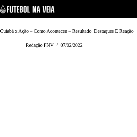
S
k
i
p
t
o
Cuiabá x Ação – Como Aconteceu – Resultado, Destaques E Reação
c
o
Redação FNV
07/02/2022
n
t
e
n
t