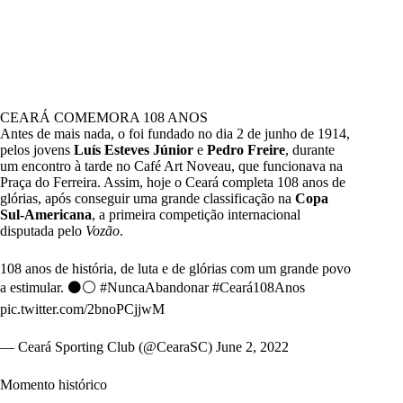
CEARÁ COMEMORA 108 ANOS
Antes de mais nada, o
foi fundado no dia 2 de junho de 1914,
pelos jovens
Luís Esteves Júnior
e
Pedro Freire
, durante
um encontro à tarde no Café Art Noveau, que funcionava na
Praça do Ferreira. Assim, hoje o Ceará completa 108 anos de
glórias, após conseguir uma grande classificação na
Copa
Sul-Americana
, a primeira competição internacional
disputada pelo
Vozão
.
108 anos de história, de luta e de glórias com um grande povo
a estimular. ⚫⚪
#NuncaAbandonar
#Ceará108Anos
pic.twitter.com/2bnoPCjjwM
— Ceará Sporting Club (@CearaSC)
June 2, 2022
Momento histórico