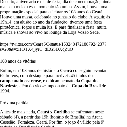
Decerto, aniversário é dia de festa, dia de comemoração, ainda
mais em meio a esse momento tão único. Assim, houve uma
programação especial para celebrar os 108 anos do Ceará.
Houve uma missa, celebrada no ginásio do clube. A seguir, às
19h14, em alusão ao ano da fundação, tivemos uma festa
pirotécnica, fogos e muita luz. E para finalizar a festa, muita
música e shows ao vivo no lounge da Loja Vozão Sede.
https://twitter.com/CearaSC/status/1532484721887924237?
s=20&t=xHOTX4jjyrC_dEG5DXqZuQ
108 anos de vitórias
Enfim, em 108 anos de história o
Ceará
conseguiu levantar
62 troféus, com destaque para incríveis 45 títulos do
campeonato cearense
, e o bicampeonato da
Copa do
Nordeste
, além do vice-campeonato da
Copa do Brasil
de
1994.
Próxima partida
Antes de mais nada,
Ceará x Coritiba
se enfrentam neste
sábado (4), a partir das 19h (horário de Brasília) na Arena
Castelão, Fortaleza, Ceará. Por fim, o jogo é válido pela 9ª