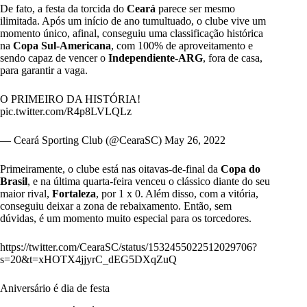
De fato, a festa da torcida do
Ceará
parece ser mesmo
ilimitada. Após um início de ano tumultuado, o clube vive um
momento único, afinal, conseguiu uma classificação histórica
na
Copa Sul-Americana
, com 100% de aproveitamento e
sendo capaz de vencer o
Independiente-ARG
, fora de casa,
para garantir a vaga.
O PRIMEIRO DA HISTÓRIA!
pic.twitter.com/R4p8LVLQLz
— Ceará Sporting Club (@CearaSC)
May 26, 2022
Primeiramente, o clube está nas oitavas-de-final da
Copa do
Brasil
, e na última quarta-feira venceu o clássico diante do seu
maior rival,
Fortaleza
, por 1 x 0. Além disso, com a vitória,
conseguiu deixar a zona de rebaixamento. Então, sem
dúvidas, é um momento muito especial para os torcedores.
https://twitter.com/CearaSC/status/1532455022512029706?
s=20&t=xHOTX4jjyrC_dEG5DXqZuQ
Aniversário é dia de festa