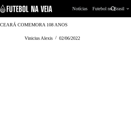
S
k
Notícias
Futebol no Brasil
i
p
t
CEARÁ COMEMORA 108 ANOS
o
c
Vinicius Alexis
02/06/2022
o
n
t
e
n
t