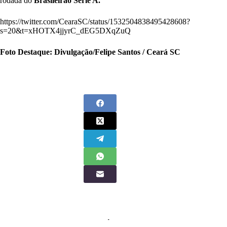
rodada do
Brasileirão Série A.
https://twitter.com/CearaSC/status/1532504838495428608?
s=20&t=xHOTX4jjyrC_dEG5DXqZuQ
Foto Destaque: Divulgação/
Felipe Santos / Ceará SC