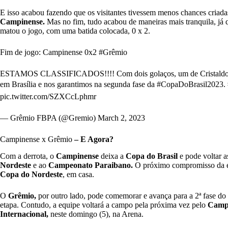
E isso acabou fazendo que os visitantes tivessem menos chances cria
Campinense.
Mas no fim, tudo acabou de maneiras mais tranquila, já 
matou o jogo, com uma batida colocada, 0 x 2.
Fim de jogo: Campinense 0x2
#Grêmio
ESTAMOS CLASSIFICADOS!!!! Com dois golaços, um de Cristaldo e o
em Brasília e nos garantimos na segunda fase da
#CopaDoBrasil2023
.
pic.twitter.com/SZXCcLphmr
— Grêmio FBPA (@Gremio)
March 2, 2023
Campinense x Grêmio
– E Agora?
Com a derrota, o
Campinense
deixa a
Copa do Brasil
e pode voltar a
Nordeste
e ao
Campeonato Paraibano.
O próximo compromisso da equ
Copa do Nordeste
, em casa.
O
Grêmio,
por outro lado, pode comemorar e avança para a 2ª fase do 
etapa. Contudo, a equipe voltará a campo pela próxima vez pelo
Camp
Internacional,
neste domingo (5), na Arena.