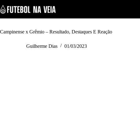
S
k
i
p
t
o
Campinense x Grêmio – Resultado, Destaques E Reação
c
o
Guilherme Dias
01/03/2023
n
t
e
n
t