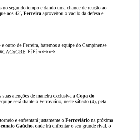
das no segundo tempo e dando uma chance de reação ao
que aos 42′,
Ferreira
aproveitou o vacilo da defesa e
utro de Ferreira, batemos a equipe do Campinense
#CACxGRE
🇪🇪 ⭐️⭐️⭐️⭐️⭐️
s suas atenções de maneira exclusiva a
Copa do
ipe será diante o Ferroviário, neste sábado (4), pela
torneio e enfrentará justamente o
Ferroviário
na próxima
eonato Gaúcho,
onde irá enfrentar o seu grande rival, o