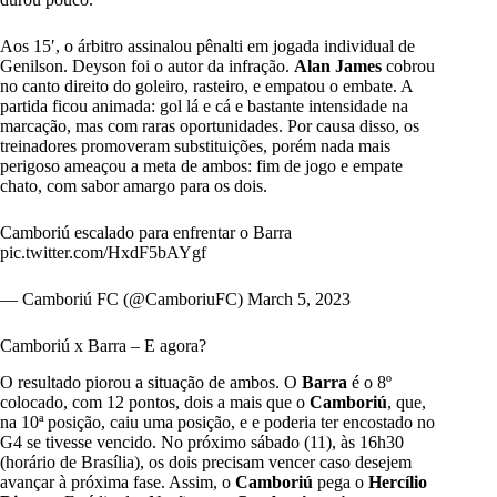
Aos 15′, o árbitro assinalou pênalti em jogada individual de
Genilson. Deyson foi o autor da infração.
Alan
James
cobrou
no canto direito do goleiro, rasteiro, e empatou o embate. A
partida ficou animada: gol lá e cá e bastante intensidade na
marcação, mas com raras oportunidades. Por causa disso, os
treinadores promoveram substituições, porém nada mais
perigoso ameaçou a meta de ambos: fim de jogo e empate
chato, com sabor amargo para os dois.
Camboriú escalado para enfrentar o Barra
pic.twitter.com/HxdF5bAYgf
— Camboriú FC (@CamboriuFC)
March 5, 2023
Camboriú x Barra – E agora?
O resultado piorou a situação de ambos. O
Barra
é o 8º
colocado, com 12 pontos, dois a mais que o
Camboriú
, que,
na 10ª posição, caiu uma posição, e e poderia ter encostado no
G4 se tivesse vencido. No próximo sábado (11), às 16h30
(horário de Brasília), os dois precisam vencer caso desejem
avançar à próxima fase. Assim, o
Camboriú
pega o
Hercílio