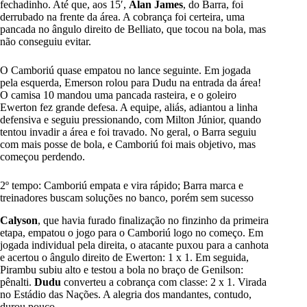
fechadinho. Até que, aos 15′,
Alan James
, do Barra, foi
derrubado na frente da área. A cobrança foi certeira, uma
pancada no ângulo direito de Belliato, que tocou na bola, mas
não conseguiu evitar.
O Camboriú quase empatou no lance seguinte. Em jogada
pela esquerda, Emerson rolou para Dudu na entrada da área!
O camisa 10 mandou uma pancada rasteira, e o goleiro
Ewerton fez grande defesa. A equipe, aliás, adiantou a linha
defensiva e seguiu pressionando, com Milton Júnior, quando
tentou invadir a área e foi travado. No geral, o Barra seguiu
com mais posse de bola, e Camboriú foi mais objetivo, mas
começou perdendo.
2º tempo: Camboriú empata e vira rápido; Barra marca e
treinadores buscam soluções no banco, porém sem sucesso
Calyson
, que havia furado finalização no finzinho da primeira
etapa, empatou o jogo para o Camboriú logo no começo. Em
jogada individual pela direita, o atacante puxou para a canhota
e acertou o ângulo direito de Ewerton: 1 x 1. Em seguida,
Pirambu subiu alto e testou a bola no braço de Genilson:
pênalti.
Dudu
converteu a cobrança com classe: 2 x 1. Virada
no Estádio das Nações. A alegria dos mandantes, contudo,
durou pouco.