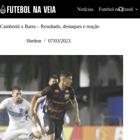
S
k
Notícias
Futebol no Brasil
i
p
t
Camboriú x Barra – Resultado, destaques e reação
o
c
Shelton
07/03/2023
o
n
t
e
n
t