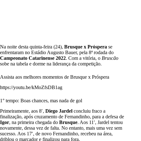
Na noite desta quinta-feira (24),
Brusque x Próspera
se
enfrentaram no Estádio Augusto Bauer, pela 8ª rodada do
Campeonato Catarinense 2022
. Com a vitória, o
Bruscão
sobe na tabela e dorme na liderança da competição.
Assista aos melhores momentos de Brusque x Próspera
https://youtu.be/kMoZfsDB1ag
1° tempo: Boas chances, mas nada de gol
Primeiramente, aos 8′,
Diego Jardel
concluiu fraco a
finalização, após cruzamento de Fernandinho, para a defesa de
Igor
, na primeira chegada do
Brusque
. Aos 11′, Jardel tentou
novamente, dessa vez de falta. No entanto, mais uma vez sem
sucesso. Aos 17′, de novo Fernandinho, recebeu na área,
driblou o marcador e finalizou para fora.