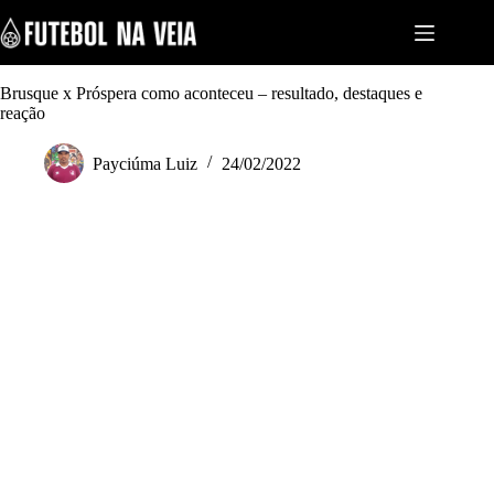
S
k
i
p
t
Brusque x Próspera como aconteceu – resultado, destaques e
o
reação
c
o
Payciúma Luiz
24/02/2022
n
t
e
n
t