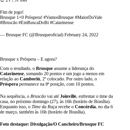
Fim de jogo!
Brusque 1×0 Próspera!
#VamosBrusque
#MaiorDoVale
#Bruscão
#EmBuscaDoBi
#Catarinense
— Brusque FC (@Brusqueoficial)
February 24, 2022
Brusque x Próspera – E agora?
Com o resultado, o
Brusque
assume a liderança do
Catarinense
, somando 20 pontos e um jogo a menos em
relação ao
Camboriú
, 2º colocado. Por outro lado, o
Próspera
permanece na 8ª posição, com 10 pontos.
Na sequência, o
Bruscão
vai até
Joinville
, enfrentar o time da
casa, no próximo domingo (27), às 16h (horário de Brasília).
Enquanto isso, o
Time da Raça
recebe o
Concórdia
, no dia 6
de março, também às 16h (horário de Brasília).
Foto destaque: Divulgação/O Cancheiro/Brusque FC