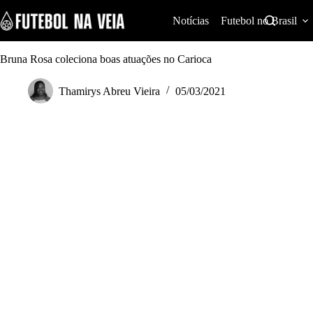
S
k
Notícias
Futebol no Brasil
i
p
t
Bruna Rosa coleciona boas atuações no Carioca
o
c
Thamirys Abreu Vieira
05/03/2021
o
n
t
e
n
t