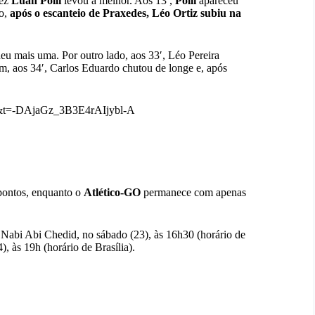
vez
Luan Polli
levou a melhor. Aos 13′,
Polli
apareceu
to,
após o escanteio de Praxedes, Léo Ortiz subiu na
u mais uma. Por outro lado, aos 33′, Léo Pereira
im, aos 34′, Carlos Eduardo chutou de longe e, após
20&t=-DAjaGz_3B3E4rAIjybl-A
pontos, enquanto o
Atlético-GO
permanece com apenas
 Nabi Abi Chedid, no sábado (23), às 16h30 (horário de
), às 19h (horário de Brasília).