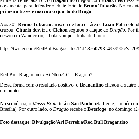
Primeiramente, aos 10′, o
Bragantino
chegou com
Ytalo
, mas dessa 
novamente, para defender o chute forte de
Bruno Tubarão
. No entan
primeira trave e marcou o quarto do Braga
.
Aos 30′,
Bruno Tubarão
arriscou de fora da área e
Luan Polli
defende
cruzou,
Churin
desviou e
Cleiton
segurou o ataque do
Dragão
. Por f
desvio em Wanderson, a bola saiu pela linha de fundo.
https://twitter.com/RedBullBraga/status/1515826079314939906?s=
Red Bull Bragantino x Atlético-GO – E agora?
Dessa forma com o resultado positivo, o
Bragantino
chegou a quatro 
um ponto.
Na sequência, o
Massa Bruta
terá o
São Paulo
pela frente, também no
Brasília). Por outro lado, o
Dragão
recebe o
Botafogo
, no domingo (24
Foto
destaque
:
Divulgação/Ari
Ferreira/Red
Bull
Bragantino