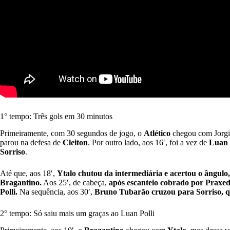
1° tempo: Três gols em 30 minutos
Primeiramente, com 30 segundos de jogo, o
Atlético
chegou com Jorgi
parou na defesa de
Cleiton
. Por outro lado, aos 16′, foi a vez de
Luan 
Sorriso
.
Até que, aos 18′,
Ytalo chutou da intermediária e acertou o ângulo
Bragantino.
Aos 25′, de cabeça,
após escanteio cobrado por Praxed
Polli.
Na sequência, aos 30′,
Bruno Tubarão cruzou para Sorriso, q
2° tempo: Só saiu mais um graças ao Luan Polli