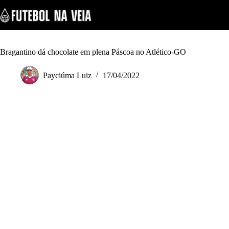
S
k
i
p
t
o
Bragantino dá chocolate em plena Páscoa no Atlético-GO
c
o
Payciúma Luiz
17/04/2022
n
t
e
n
t