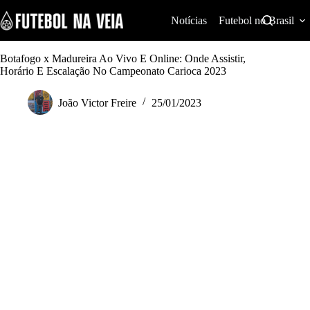
S
k
Notícias
Futebol no Brasil
i
p
t
Botafogo x Madureira Ao Vivo E Online: Onde Assistir,
o
Horário E Escalação No Campeonato Carioca 2023
c
o
João Victor Freire
25/01/2023
n
t
e
n
t