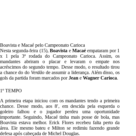
Boavista e Macaé pelo Campeonato Carioca
Nesta segunda-feira (15),
Boavista
e
Macaé
empataram por 1
x 1 pela
3ª rodada do Campeonato Carioca
. Assim, os
mandantes abriram o placar e levaram o empate nos
acréscimos do segundo tempo. Desse modo, o resultado tirou
a chance do do
Verdão
de assumir a liderança. Além disso, os
gols da partida foram marcados por
Jean
e
Wagner Carioca
.
1º TEMPO
A primeira etapa iniciou com os mandantes tendo a primeira
chance. Desse modo, aos 8′, em descida pela esquerda o
goleiro falhou e o jogador perdeu uma oportunidade
importante. Seguindo, Macaé tinha mais posse de bola, mas
Boavista estava melhor. Erick Flores recebeu falta perto da
área. Ele mesmo bateu e Milton se redimiu fazendo grande
defesa após cabeçada de Michel Douglas.