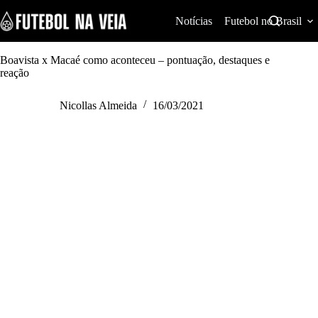
S
k
Notícias
Futebol no Brasil
i
p
t
Boavista x Macaé como aconteceu – pontuação, destaques e
o
reação
c
o
Nicollas Almeida
16/03/2021
n
t
e
n
t