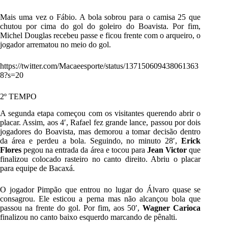
Mais uma vez o Fábio. A bola sobrou para o camisa 25 que
chutou por cima do gol do goleiro do Boavista. Por fim,
Michel Douglas recebeu passe e ficou frente com o arqueiro, o
jogador arrematou no meio do gol.
https://twitter.com/Macaeesporte/status/137150609438061363
8?s=20
2º TEMPO
A segunda etapa começou com os visitantes querendo abrir o
placar. Assim, aos 4′, Rafael fez grande lance, passou por dois
jogadores do Boavista, mas demorou a tomar decisão dentro
da área e perdeu a bola. Seguindo, no minuto 28′,
Erick
Flores
pegou na entrada da área e tocou para
Jean Victor
que
finalizou colocado rasteiro no canto direito. Abriu o placar
para equipe de Bacaxá.
O jogador Pimpão que entrou no lugar do Álvaro quase se
consagrou. Ele esticou a perna mas não alcançou bola que
passou na frente do gol. Por fim, aos 50′,
Wagner Carioca
finalizou no canto baixo esquerdo marcando de pênalti.