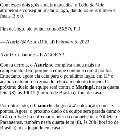
Com esses dois gols a mais marcados, o
Leão do Vale
atropelou e conseguiu matar o jogo, dando os seus números
finais, 3 x 0.
Fim de Jogo.
pic.twitter.com/o3X57qjPl3
— Azuriz (@AzurizOficial)
February 5, 2023
Azuriz x Cianorte – E AGORA?
Com a derrota, o
Azuriz
se complica ainda mais no
campeonato. Isso porque a equipe continua com 4 pontos.
Entretanto, agora ela caiu para o penúltimo lugar, em 11º e
acabou entrando na zona de rebaixamento do torneio. O
próximo duelo da equipe será contra o
Maringá,
nesta quarta
feira (8), às 19h15 (horário de Brasília), fora de casa.
Por outro lado, o
Cianorte
chegou à 4ª colocação, com 13
pontos. Agora, o próximo duelo da equipe será parada dura: o
Leão do Vale irá enfrentar o líder da competição, o Athletico
Paranaense, também nesta quarta-feira (8), às 20h (horário de
Brasília), mas jogando em casa.