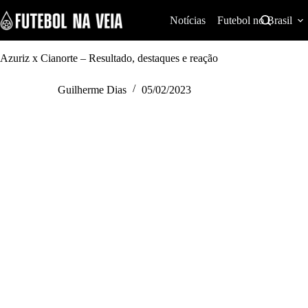
S
k
Notícias
Futebol no Brasil
i
p
t
Azuriz x Cianorte – Resultado, destaques e reação
o
c
Guilherme Dias
05/02/2023
o
n
t
e
n
t