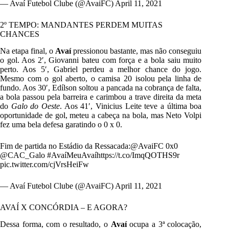
— Avaí Futebol Clube (@AvaiFC)
April 11, 2021
2º TEMPO: MANDANTES PERDEM MUITAS
CHANCES
Na etapa final, o
Avaí
pressionou bastante, mas não conseguiu
o gol. Aos 2′, Giovanni bateu com força e a bola saiu muito
perto. Aos 5′, Gabriel perdeu a melhor chance do jogo.
Mesmo com o gol aberto, o camisa 20 isolou pela linha de
fundo. Aos 30′, Edílson soltou a pancada na cobrança de falta,
a bola passou pela barreira e carimbou a trave direita da meta
do
Galo do Oeste
. Aos 41′, Vinicius Leite teve a última boa
oportunidade de gol, meteu a cabeça na bola, mas Neto Volpi
fez uma bela defesa garatindo o 0 x 0.
Fim de partida no Estádio da Ressacada:
@AvaiFC
0x0
@CAC_Galo
#AvaíMeuAvaí
https://t.co/ImqQOTHS9r
pic.twitter.com/cjVrsHeiFw
— Avaí Futebol Clube (@AvaiFC)
April 11, 2021
AVAÍ X CONCÓRDIA – E AGORA?
Dessa forma, com o resultado, o
Avaí
ocupa a 3ª colocação,