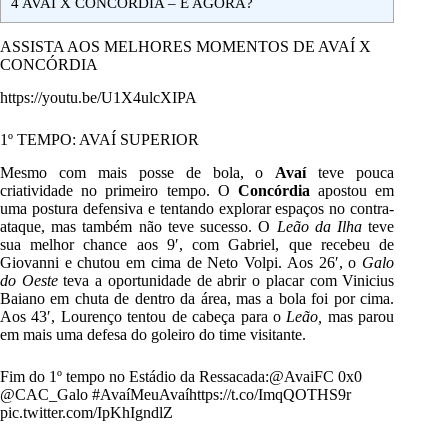
4
AVAÍ X CONCÓRDIA – E AGORA?
ASSISTA AOS MELHORES MOMENTOS DE AVAÍ X
CONCÓRDIA
https://youtu.be/U1X4ulcXIPA
1º TEMPO: AVAÍ SUPERIOR
Mesmo com mais posse de bola, o
Avaí
teve pouca
criatividade no primeiro tempo. O
Concórdia
apostou em
uma postura defensiva e tentando explorar espaços no contra-
ataque, mas também não teve sucesso. O
Leão da Ilha
teve
sua melhor chance aos 9′, com Gabriel, que recebeu de
Giovanni e chutou em cima de Neto Volpi. Aos 26′, o
Galo
do Oeste
teva a oportunidade de abrir o placar com Vinicius
Baiano em chuta de dentro da área, mas a bola foi por cima.
Aos 43′, Lourenço tentou de cabeça para o
Leão,
mas parou
em mais uma defesa do goleiro do time visitante.
Fim do 1º tempo no Estádio da Ressacada:
@AvaiFC
0x0
@CAC_Galo
#AvaíMeuAvaí
https://t.co/ImqQOTHS9r
pic.twitter.com/IpKhIgndlZ