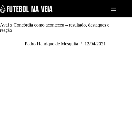
S
k
i
p
t
Avaí x Concórdia como aconteceu – resultado, destaques e
o
reação
c
o
Pedro Henrique de Mesquita
12/04/2021
n
t
e
n
t