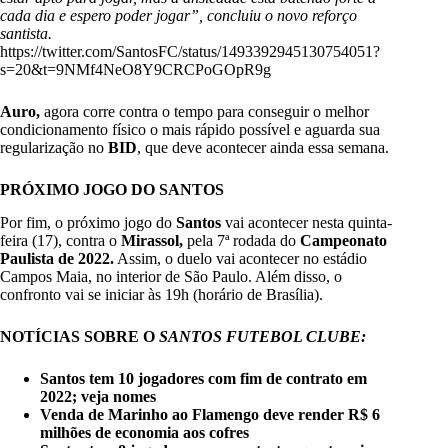
cada dia e espero poder jogar”, concluiu o novo reforço
santista.
https://twitter.com/SantosFC/status/1493392945130754051?
s=20&t=9NMf4NeO8Y9CRCPoGOpR9g
Auro,
agora corre contra o tempo para conseguir o melhor
condicionamento físico o mais rápido possível e aguarda sua
regularização no
BID
, que deve acontecer ainda essa semana.
PRÓXIMO JOGO DO SANTOS
Por fim, o próximo jogo do
Santos
vai acontecer nesta quinta-
feira (17), contra o
Mirassol,
pela 7ª rodada do
Campeonato
Paulista de 2022.
Assim, o duelo vai acontecer no estádio
Campos Maia, no interior de São Paulo. Além disso, o
confronto vai se iniciar às 19h (horário de Brasília).
NOTÍCIAS SOBRE O
SANTOS FUTEBOL CLUBE:
Santos tem 10 jogadores com fim de contrato em
2022; veja nomes
Venda de Marinho ao Flamengo deve render R$ 6
milhões de economia aos cofres