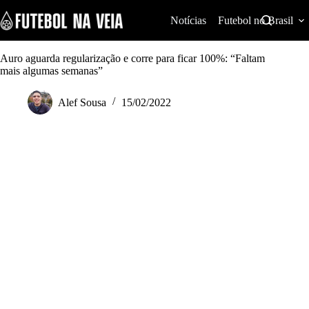
S
k
Notícias
Futebol no Brasil
i
p
t
Auro aguarda regularização e corre para ficar 100%: “Faltam
o
mais algumas semanas”
c
o
Alef Sousa
15/02/2022
n
t
e
n
t