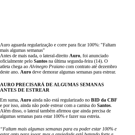
Auro aguarda regularização e corre para ficar 100%: "Faltam
mais algumas semanas"
Antes de mais nada, o lateral-direito
Auro
, foi anunciado
oficialmente pelo
Santos
na última segunda-feira (14). O
atleta chega ao
Alvinegro Praiano
com contrato até dezembro
deste ano.
Auro
deve demorar algumas semanas para estrear.
AURO PRECISARÁ DE ALGUMAS SEMANAS
ANTES DE ESTREAR
Em suma,
Auro
ainda não está regularizado no
BID da CBF
e por isso, ainda não pode estrear com a camisa do
Santos
.
Além disso, o lateral também afirmou que ainda precisa de
algumas semanas para estar 100% e fazer sua estreia.
“Faltam mais algumas semanas para eu poder estar 100% e
estar apto para jogar, mas a ansiedade está batendo forte a