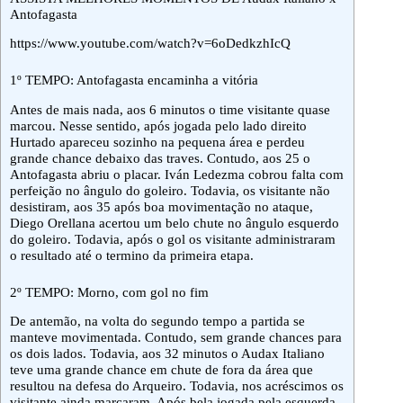
Antofagasta
https://www.youtube.com/watch?v=6oDedkzhIcQ
1º TEMPO: Antofagasta encaminha a vitória
Antes de mais nada, aos 6 minutos o time visitante quase
marcou. Nesse sentido, após jogada pelo lado direito
Hurtado apareceu sozinho na pequena área e perdeu
grande chance debaixo das traves. Contudo, aos 25 o
Antofagasta abriu o placar. Iván Ledezma cobrou falta com
perfeição no ângulo do goleiro. Todavia, os visitante não
desistiram, aos 35 após boa movimentação no ataque,
Diego Orellana acertou um belo chute no ângulo esquerdo
do goleiro. Todavia, após o gol os visitante administraram
o resultado até o termino da primeira etapa.
2º TEMPO: Morno, com gol no fim
De antemão, na volta do segundo tempo a partida se
manteve movimentada. Contudo, sem grande chances para
os dois lados. Todavia, aos 32 minutos o Audax Italiano
teve uma grande chance em chute de fora da área que
resultou na defesa do Arqueiro. Todavia, nos acréscimos os
visitante ainda marcaram. Após bela jogada pela esquerda