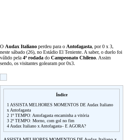
O
Audax Italiano
perdeu para o
Antofagasta
, por 0 x 3,
neste sábado (26), no Estádio El Teniente. A saber, o duelo foi
válido pela
4ª rodada
do
Campeonato Chileno
. Assim
sendo, os visitantes golearam por 0x3.
Índice
1
ASSISTA MELHORES MOMENTOS DE Audax Italiano
x Antofagasta
2
1º TEMPO: Antofagasta encaminha a vitória
3
2º TEMPO: Morno, com gol no fim
4
Audax Italiano x Antofagasta– E AGORA?
ASSISTA MELHORES MOMENTOS DE Audax Italiano x