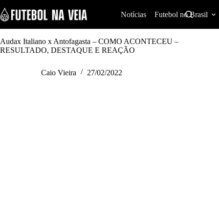
S
k
Notícias
Futebol no Brasil
i
p
t
Audax Italiano x Antofagasta – COMO ACONTECEU –
o
RESULTADO, DESTAQUE E REAÇÃO
c
o
Caio Vieira
27/02/2022
n
t
e
n
t