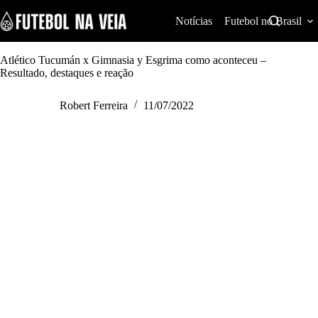
S
k
Notícias
Futebol no Brasil
i
p
t
Atlético Tucumán x Gimnasia y Esgrima como aconteceu –
o
Resultado, destaques e reação
c
o
Robert Ferreira
11/07/2022
n
t
e
n
t