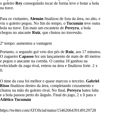
o goleiro
Rey
conseguindo tocar de forma leve e botar a bola
na trave.
Para os visitantes,
Alemán
finalizou de fora da área, no alto, e
viu o goleiro pegou. No fim do tempo, o
Tucumán
teve outra
bola na trave. Em mais um escanteio de
Pereyra
, a bola
chegou no atacante
Ruiz
, que chutou no travessão.
2º tempo: aumentou a vantagem
Portanto, o segundo gol veio dos pés de
Ruiz
, aos 17 minutos.
O zagueiro
Capasso
fez um lançamento de mais de 40 metros
e pegou o atacante na corrida. O camisa 18 ganhou na
velocidade da zaga rival, entrou na área e finalizou forte. 2 x
0.
O time da casa foi melhor e quase marcou o terceiro.
Gabriel
Risso
finalizou dentro da área, completando cruzamento e
chutou na mão do goleiro rival. No final,
Pereyra
bateu falta
e a bola passou perto do ângulo. Final do jogo, 2 x 0 para o
Atlético Tucumán
https://twitter.com/ATOficial/status/1546266439149129728