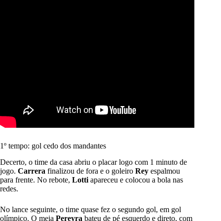
1º tempo: gol cedo dos mandantes
Decerto, o time da casa abriu o placar logo com 1 minuto de
jogo.
Carrera
finalizou de fora e o goleiro
Rey
espalmou
para frente. No rebote,
Lotti
apareceu e colocou a bola nas
redes.
No lance seguinte, o time quase fez o segundo gol, em gol
olímpico. O meia
Pereyra
bateu de pé esquerdo e direto, com