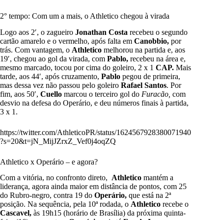
2° tempo: Com um a mais, o Athletico chegou à virada
Logo aos 2′, o zagueiro
Jonathan Costa
recebeu o segundo
cartão amarelo e o vermelho, após falta em
Canobbio,
por
trás. Com vantagem, o
Athletico
melhorou na partida e, aos
19′, chegou ao gol da virada, com
Pablo,
recebeu na área e,
mesmo marcado, tocou por cima do goleiro, 2 x 1
CAP.
Mais
tarde, aos 44′, após cruzamento,
Pablo
pegou de primeira,
mas dessa vez não passou pelo goleiro
Rafael Santos
. Por
fim, aos 50′,
Cuello
marcou o terceiro gol do
Furacão,
com
desvio na defesa do Operário, e deu números finais à partida,
3 x 1.
https://twitter.com/AthleticoPR/status/1624567928380071940
?s=20&t=jN_MijJZrxZ_Vef0j4oqZQ
Athletico x Operário – e agora?
Com a vitória, no confronto direto,
Athletico
mantém a
liderança, agora ainda maior em distância de pontos, com 25
do Rubro-negro, contra 19 do
Operário,
que está na 2ª
posição. Na sequência, pela 10ª rodada, o
Athletico
recebe o
Cascavel,
às 19h15 (horário de Brasília) da próxima quinta-