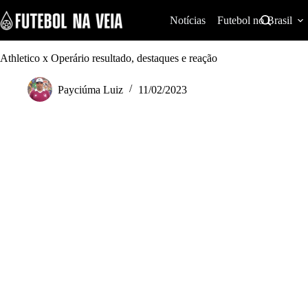
S
k
Notícias
Futebol no Brasil
i
p
t
Athletico x Operário resultado, destaques e reação
o
c
Payciúma Luiz
11/02/2023
o
n
t
e
n
t