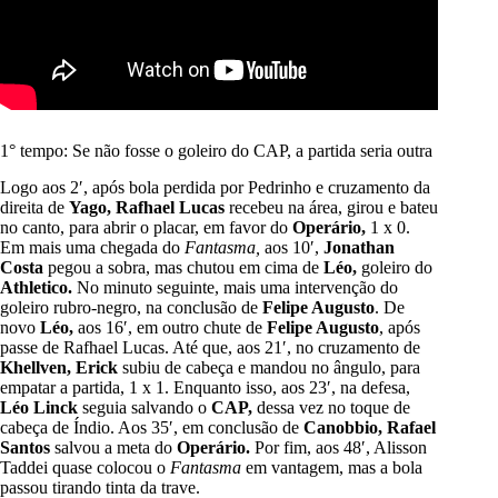
1° tempo: Se não fosse o goleiro do CAP, a partida seria outra
Logo aos 2′, após bola perdida por Pedrinho e cruzamento da
direita de
Yago, Rafhael Lucas
recebeu na área, girou e bateu
no canto, para abrir o placar, em favor do
Operário,
1 x 0.
Em mais uma chegada do
Fantasma,
aos 10′,
Jonathan
Costa
pegou a sobra, mas chutou em cima de
Léo,
goleiro do
Athletico.
No minuto seguinte, mais uma intervenção do
goleiro rubro-negro, na conclusão de
Felipe Augusto
. De
novo
Léo,
aos 16′, em outro chute de
Felipe Augusto
, após
passe de Rafhael Lucas. Até que, aos 21′, no cruzamento de
Khellven, Erick
subiu de cabeça e mandou no ângulo, para
empatar a partida, 1 x 1. Enquanto isso, aos 23′, na defesa,
Léo Linck
seguia salvando o
CAP,
dessa vez no toque de
cabeça de Índio. Aos 35′, em conclusão de
Canobbio, Rafael
Santos
salvou a meta do
Operário.
Por fim, aos 48′, Alisson
Taddei quase colocou o
Fantasma
em vantagem, mas a bola
passou tirando tinta da trave.