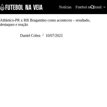
S
k
Notícias
Futebol no Brasil
i
p
t
Athletico-PR x RB Bragantino como aconteceu – resultado,
o
destaques e reação
c
o
Daniel Cobra
10/07/2021
n
t
e
n
t