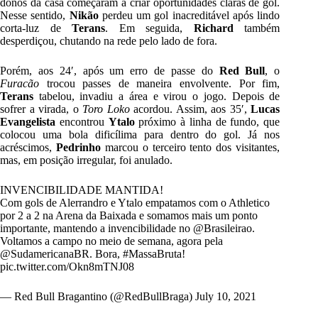
donos da casa começaram a criar oportunidades claras de gol.
Nesse sentido,
Nikão
perdeu um gol inacreditável após lindo
corta-luz de
Terans
. Em seguida,
Richard
também
desperdiçou, chutando na rede pelo lado de fora.
Porém, aos 24′, após um erro de passe do
Red Bull
, o
Furacão
trocou passes de maneira envolvente. Por fim,
Terans
tabelou, invadiu a área e virou o jogo. Depois de
sofrer a virada, o
Toro Loko
acordou. Assim, aos 35′,
Lucas
Evangelista
encontrou
Ytalo
próximo à linha de fundo, que
colocou uma bola dificílima para dentro do gol. Já nos
acréscimos,
Pedrinho
marcou o terceiro tento dos visitantes,
mas, em posição irregular, foi anulado.
INVENCIBILIDADE MANTIDA!
Com gols de Alerrandro e Ytalo empatamos com o Athletico
por 2 a 2 na Arena da Baixada e somamos mais um ponto
importante, mantendo a invencibilidade no
@Brasileirao
.
Voltamos a campo no meio de semana, agora pela
@SudamericanaBR
. Bora,
#MassaBruta
!
pic.twitter.com/Okn8mTNJ08
— Red Bull Bragantino (@RedBullBraga)
July 10, 2021