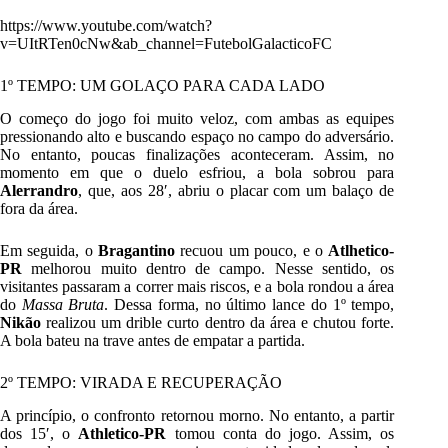
https://www.youtube.com/watch?
v=UItRTen0cNw&ab_channel=FutebolGalacticoFC
1º TEMPO: UM GOLAÇO PARA CADA LADO
O começo do jogo foi muito veloz, com ambas as equipes
pressionando alto e buscando espaço no campo do adversário.
No entanto, poucas finalizações aconteceram. Assim, no
momento em que o duelo esfriou, a bola sobrou para
Alerrandro
, que, aos 28′, abriu o placar com um balaço de
fora da área.
Em seguida, o
Bragantino
recuou um pouco, e o
Atlhetico-
PR
melhorou muito dentro de campo. Nesse sentido, os
visitantes passaram a correr mais riscos, e a bola rondou a área
do
Massa Bruta
. Dessa forma, no último lance do 1º tempo,
Nikão
realizou um drible curto dentro da área e chutou forte.
A bola bateu na trave antes de empatar a partida.
2º TEMPO: VIRADA E RECUPERAÇÃO
A princípio, o confronto retornou morno. No entanto, a partir
dos 15′, o
Athletico-PR
tomou conta do jogo. Assim, os