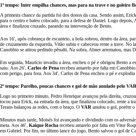
1º tempo: Inter empilha chances, mas para na trave e no goleiro B
A primeira chance da partida foi dos donos da casa. Sendo assim, Eric
para o centro e bateu colocado, para a defesa de Daniel. Logo depois,
área e finalizou cruzado, parando na intervenção de Bento.
Aos 16′, após cobrança de escanteio, a bola sobrou, dentro da área, p
de cruzamento da esquerda, Vitão subiu e cabeceou rente a trave. No l
Canobbio se atirou pedindo pênalti. Na sobra, Abner arrematou, mas D
Em seguida, Maurício invadiu a área, encheu o pé e obrigou Bento a e
saiu. Aos 26′,
Carlos de Pena
recebeu amarelo por falta em Canobbio.
com perigo, para fora. Aos 34′, Carlos de Pena encheu o pé e explodiu 
2º tempo: Parelho, poucas chances e gol de mão anulado pelo VA
Logo no primeiro minuto, Pedro Henrique avançou pela direita, cruzo
tocou para Erick, na entrada da área, que finalizou colocado, rente a t
Terans balançou as redes, com o braço. O
VAR
anulou o gol, porém o á
Minutos mais tarde, Moisés foi avançando e dividindo com os adversári
meta. Aos 46′,
Kaique Rocha
recebeu amarelo por falta em Vitor Roq
em Gabriel. Por fim, no último lance do jogo, Bento salvou o gol de C