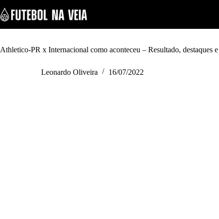
S
k
i
p
t
o
Athletico-PR x Internacional como aconteceu – Resultado, destaques e
c
o
Leonardo Oliveira
16/07/2022
n
t
e
n
t