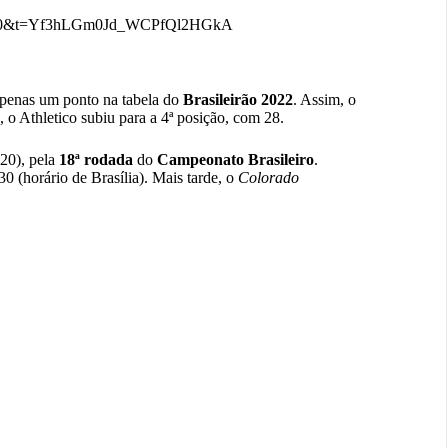
20?s=20&t=Yf3hLGm0Jd_WCPfQl2HGkA
enas um ponto na tabela do
Brasileirão 2022
. Assim, o
 o Athletico subiu para a 4ª posição, com 28.
20), pela
18ª rodada
do
Campeonato Brasileiro
.
0 (horário de Brasília). Mais tarde, o
Colorado