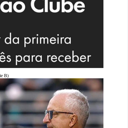
ie B)