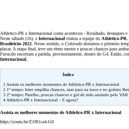
Athletico-PR x Internacional como aconteceu - Resultado, destaques e 
Neste sábado (16), o
Internacional
visitou a equipe do
Athletico-PR
,
Brasileirão 2022
. Nesse sentido, o
Colorado
dominou o primeiro tempo
placar. A etapa final, teve um ritmo menor e poucas chances para amba
Furacão
encerram a partida, provisoriamente, dentro do G4. Então, co
Internacional
.
Índice
1
Assista os melhores momentos de Athletico-PR x Internacional
2
1º tempo: Inter empilha chances, mas para na trave e no goleiro Be
3
2º tempo: Parelho, poucas chances e gol de mão anulado pelo VAR
4
Athletico-PR x Internacional – E agora?
Assista os melhores momentos de Athletico-PR x Internacional
https://youtu.be/Z1f81ca4-G0