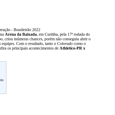
reação - Brasileirão 2022
 na
Arena da Baixada
, em Curitiba, pela 17ª rodada do
, criou inúmeras chances, porém não conseguiu abrir o
s equipes. Com o resultado, tanto o
Colorado
como o
nfira os principais acontecimentos de
Athletico-PR x
nto