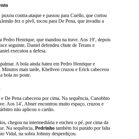
ento
k puxou contra-ataque e passou para Cuello, que cortou
 Alemão fez o pivô, tocou para De Pena, que invadiu a
ara Pedro Henrique, que mandou na trave. Aos 19′, depois
ance seguinte, Daniel defendeu chute de Terans e
aniel executou a defesa.
spalmar. A bola ainda bateu em Pedro Henrique e
 Minutos mais tarde, Khellven cruzou e Erick cabeceou
a bola no poste.
R
u e De Pena cabeceou por cima. Na sequência, Canobbio
rave. Aos 14′, Abner encontrou muito espaço, cruzou e
rbitro não aplicou o cartão.
os, chegou na intermediária e encheu o pé, por cima da
ue. Na sequência,
Pedrinho
também foi punido por falta
aio Vidal, na sobra Johnny desperdiçou.