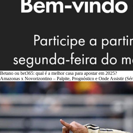
Betano ou bet365: qual é a melhor casa para apostar em 2025?
Amazonas x Novorizontino – Palpite, Prognóstico e Onde Assistir (Sér