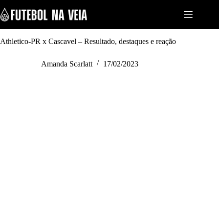
S
k
i
p
t
Athletico-PR x Cascavel – Resultado, destaques e reação
o
c
Amanda Scarlatt
17/02/2023
o
n
t
e
n
t