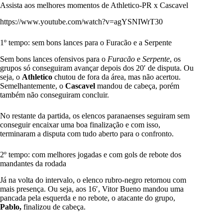
Assista aos melhores momentos de Athletico-PR x Cascavel
https://www.youtube.com/watch?v=agYSNIWrT30
1º tempo: sem bons lances para o Furacão e a Serpente
Sem bons lances ofensivos para o
Furacão
e
Serpente
, os
grupos só conseguiram avançar depois dos 20′ de disputa. Ou
seja, o
Athletico
chutou de fora da área, mas não acertou.
Semelhantemente, o
Cascavel
mandou de cabeça, porém
também não conseguiram concluir.
No restante da partida, os elencos paranaenses seguiram sem
conseguir encaixar uma boa finalização e com isso,
terminaram a disputa com tudo aberto para o confronto.
2º tempo: com melhores jogadas e com gols de rebote dos
mandantes da rodada
Já na volta do intervalo, o elenco rubro-negro retornou com
mais presença. Ou seja, aos 16′, Vitor Bueno mandou uma
pancada pela esquerda e no rebote, o atacante do grupo,
Pablo,
finalizou de cabeça.