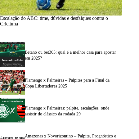
Escalação do ABC: time, dúvidas e desfalques contra o
Criciúma
Betano ou bet365: qual é a melhor casa para apostar
em 2025?
Flamengo x Palmeiras – Palpites para a Final da
Copa Libertadores 2025
Flamengo x Palmeiras: palpite, escalações, onde
assistir do clássico da rodada 29
Amazonas x Novorizontino – Palpite, Prognóstico e