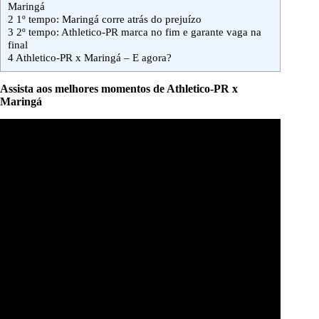
Maringá
2
1º tempo: Maringá corre atrás do prejuízo
3
2º tempo: Athletico-PR marca no fim e garante vaga na
final
4
Athletico-PR x Maringá – E agora?
Assista aos melhores momentos de Athletico-PR x
Maringá