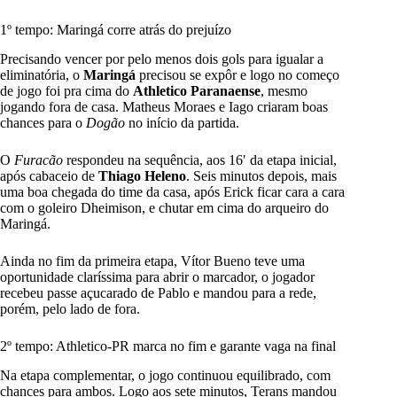
1º tempo: Maringá corre atrás do prejuízo
Precisando vencer por pelo menos dois gols para igualar a
eliminatória, o
Maringá
precisou se expôr e logo no começo
de jogo foi pra cima do
Athletico Paranaense
, mesmo
jogando fora de casa. Matheus Moraes e Iago criaram boas
chances para o
Dogão
no início da partida.
O
Furacão
respondeu na sequência, aos 16′ da etapa inicial,
após cabaceio de
Thiago Heleno
. Seis minutos depois, mais
uma boa chegada do time da casa, após Erick ficar cara a cara
com o goleiro Dheimison, e chutar em cima do arqueiro do
Maringá.
Ainda no fim da primeira etapa, Vítor Bueno teve uma
oportunidade claríssima para abrir o marcador, o jogador
recebeu passe açucarado de Pablo e mandou para a rede,
porém, pelo lado de fora.
2º tempo: Athletico-PR marca no fim e garante vaga na final
Na etapa complementar, o jogo continuou equilibrado, com
chances para ambos. Logo aos sete minutos, Terans mandou