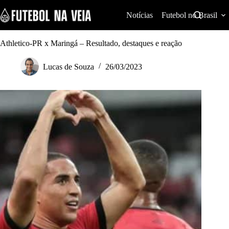
S
k
Notícias
Futebol no Brasil
i
p
t
Athletico-PR x Maringá – Resultado, destaques e reação
o
c
Lucas de Souza
26/03/2023
o
n
t
e
n
t