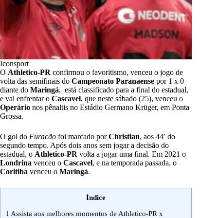
Iconsport
O
Athletico-PR
confirmou o favoritismo, venceu o jogo de
volta das semifinais do
Campeonato Paranaense
por 1 x 0
diante do
Maringá
, está classificado para a final do estadual,
e vai enfrentar o
Cascavel
, que neste sábado (25), venceu o
Operário
nos pênaltis no Estádio Germano Krüger, em Ponta
Grossa.
O gol do
Furacão
foi marcado por
Christian
, aos 44′ do
segundo tempo. Após dois anos sem jogar a decisão do
estadual, o
Athletico-PR
volta a jogar uma final. Em 2021 o
Londrina
venceu o
Cascavel
, e na temporada passada, o
Coritiba
venceu o
Maringá
.
Índice
1
Assista aos melhores momentos de Athletico-PR x