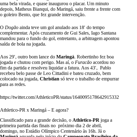
uma bela virada, e quase inaugurou o placar. Um minuto
depois, Matheus Bianqui, do Maringá, saiu frente a frente com
o goleiro Bento, que fez grande intervenção.
O
Dogão
ainda teve um gol anulado aos 18′ do tempo
complementar. Após cruzamento de Gui Sales, Iago Santana
mandou para o fundo do gol, entretanto, a arbitragem apontou
saída de bola na jogada.
Aos 29′, outro bom lance do
Maringá
. Robertinho fez boa
jogada e chutou com perigo. Mas aí, o
Furacão
acordou no
fim da partida e resolveu liquidar a fatura. Aos 43′, Pablo
recebeu belo passe de Leo Cittadini e bateu cruzado, bem
colocado na jogada,
Christian
só teve o trabalho de empurrar
para as redes.
https://twitter.com/AthleticoPR/status/1640095178642915332
Athletico-PR x Maringá – E agora?
Classificado para a grande decisão, o
Athletico-PR
joga a
primeira partida das finais no próximo dia 2 de abril,
domingo, no Estádio Olímpico Centenário às 16h. Já o
Maringá
aguarda pelo início do
Campeonato Brasileiro da