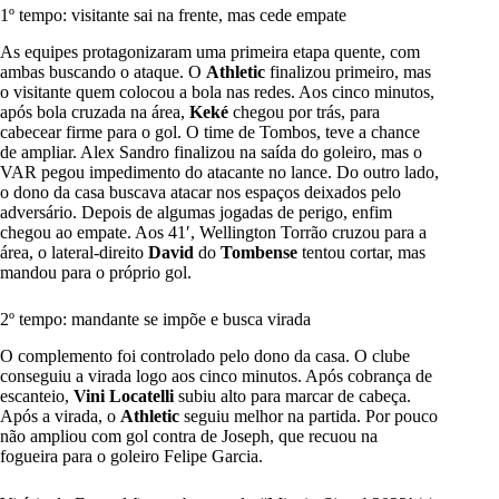
1º tempo: visitante sai na frente, mas cede empate
As equipes protagonizaram uma primeira etapa quente, com
ambas buscando o ataque. O
Athletic
finalizou primeiro, mas
o visitante quem colocou a bola nas redes. Aos cinco minutos,
após bola cruzada na área,
Keké
chegou por trás, para
cabecear firme para o gol. O time de Tombos, teve a chance
de ampliar. Alex Sandro finalizou na saída do goleiro, mas o
VAR pegou impedimento do atacante no lance. Do outro lado,
o dono da casa buscava atacar nos espaços deixados pelo
adversário. Depois de algumas jogadas de perigo, enfim
chegou ao empate. Aos 41′, Wellington Torrão cruzou para a
área, o lateral-direito
David
do
Tombense
tentou cortar, mas
mandou para o próprio gol.
2º tempo: mandante se impõe e busca virada
O complemento foi controlado pelo dono da casa. O clube
conseguiu a virada logo aos cinco minutos. Após cobrança de
escanteio,
Vini
Locatelli
subiu alto para marcar de cabeça.
Após a virada, o
Athletic
seguiu melhor na partida. Por pouco
não ampliou com gol contra de Joseph, que recuou na
fogueira para o goleiro Felipe Garcia.