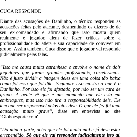
CUCA RESPONDE
Diante das acusações de Danilinho, o técnico respondeu as
acusações feitas pelo atacante, desmentindo os dizeres de de
seu ex-comandado e afirmando que isso mostra quem
realmente é jogador, além de fazer criticas sobre a
profissionalidade do atleta e sua capacidade de conviver em
grupo. Assim também, Cuca disse que o jogador vai responde
judicialmente pelas falas.
”Isso me causa muita estranheza e envolve o nome de dois
jogadores que foram grandes profissionais, corretíssimos.
Não é justo dividir a imagem deles em uma coisa tão baixa
como foi essa que foi dita. Segundo: isso mostra o que é o
Danilinho. Por isso ele foi afastado, por não ser um cara de
grupo. A gente vê que é um momento que ele está em
embriaguez, mas isso não tira a responsabilidade dele. Ele
tem que ser responsável pelos atos dele. O que ele fez foi uma
acusação muito grave'
‘, disse em entrevista ao site
‘Globoesporte.com'.
”
Da minha parte, acho que ele foi muito mal e já deve estar
arrependido.
Só que ele vai responder judicialmente isso aí,