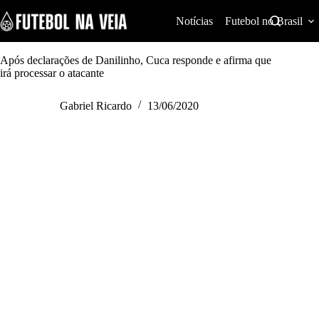
S
k
Notícias
Futebol no Brasil
i
p
t
Após declarações de Danilinho, Cuca responde e afirma que
o
irá processar o atacante
c
o
Gabriel Ricardo
13/06/2020
n
t
e
n
t