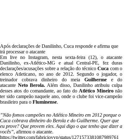
Após declarações de Danilinho, Cuca responde e afirma que
irá processar o atacante
Em live no Instagram, nesta sexta-feira (12), o atacante
Danilinho, ex-Atlético-MG e atual Central-PE, fez duras
declarações/acusações sobre a relação do técnico
Cuca
com o
elenco Atleticano, no ano de 2012. Segundo o jogador, o
treinador cobrava dinheiro do meia
Guilherme
e do
atacante
Neto Berola.
Além disso, Danilinho atribuiu culpa
desses atos do comandante, ao fato do
Atlético Mineiro
não
ter sido campeão naquele ano, onde o clube foi vice-
campeão
brasileiro
para o
Fluminense
.
”Não fomos campeões no Atlético Mineiro em 2012 porque o
Cuca cobrava dinheiro do Berola e do Guilherme. Quer que
eu prove? Que provem eles. Aqui digo o que tenho que dizer a
vocês”
, afirmou o atacante.
https://twitter.com/fabriciovvp/status/1271573381087989761