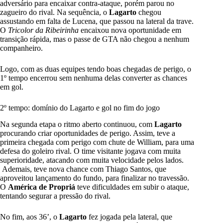
adversário para encaixar contra-ataque, porém parou no
zagueiro do rival. Na sequência, o
Lagarto
chegou
assustando em falta de Lucena, que passou na lateral da trave.
O
Tricolor da Ribeirinha
encaixou nova oportunidade em
transição rápida, mas o passe de GTA não chegou a nenhum
companheiro.
Logo, com as duas equipes tendo boas chegadas de perigo, o
1º tempo encerrou sem nenhuma delas converter as chances
em gol.
2º tempo: domínio do Lagarto e gol no fim do jogo
Na segunda etapa o ritmo aberto continuou, com
Lagarto
procurando criar oportunidades de perigo. Assim, teve a
primeira chegada com perigo com chute de William, para uma
defesa do goleiro rival. O time visitante jogava com muita
superioridade, atacando com muita velocidade pelos lados.
Ademais, teve nova chance com Thiago Santos, que
aproveitou lançamento do fundo, para finalizar no travessão.
O
América de Propriá
teve dificuldades em subir o ataque,
tentando segurar a pressão do rival.
No fim, aos 36’, o
Lagarto
fez jogada pela lateral, que