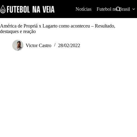
S
k
Notícias
Futebol no Brasil
i
p
t
América de Propriá x Lagarto como aconteceu – Resultado,
o
destaques e reação
c
o
Victor Castro
28/02/2022
n
t
e
n
t