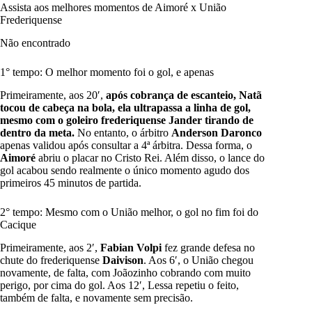
Assista aos melhores momentos de Aimoré x União
Frederiquense
Não encontrado
1° tempo: O melhor momento foi o gol, e apenas
Primeiramente, aos 20′,
após cobrança de escanteio, Natã
tocou de cabeça na bola, ela ultrapassa a linha de gol,
mesmo com o goleiro frederiquense Jander tirando de
dentro da meta.
No entanto, o árbitro
Anderson Daronco
apenas validou após consultar a 4ª árbitra. Dessa forma, o
Aimoré
abriu o placar no Cristo Rei. Além disso, o lance do
gol acabou sendo realmente o único momento agudo dos
primeiros 45 minutos de partida.
2° tempo: Mesmo com o União melhor, o gol no fim foi do
Cacique
Primeiramente, aos 2′,
Fabian Volpi
fez grande defesa no
chute do frederiquense
Daivison
. Aos 6′, o União chegou
novamente, de falta, com Joãozinho cobrando com muito
perigo, por cima do gol. Aos 12′, Lessa repetiu o feito,
também de falta, e novamente sem precisão.