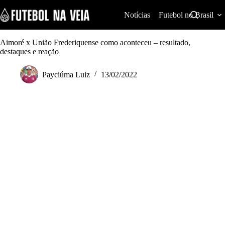
S
k
Notícias
Futebol no Brasil
i
p
t
Aimoré x União Frederiquense como aconteceu – resultado,
o
destaques e reação
c
o
Payciúma Luiz
13/02/2022
n
t
e
n
t