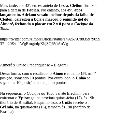
Mais tarde, aos 42′, em escanteio de Lessa,
Cleiton
finalizou
para a defesa de
Fabian
. No entanto, aos 49′,
após
lançamento, Adriano se saiu melhor depois da falha de
Cleiton, carregou a bola e marcou o segundo gol do
Aimoré, fechando o placar em 2 x 0 para o
Cacique da
Taba.
https://twitter.com/AimoreOficial/status/149267978835979059
3?s=20&t=1WgRmgtoIpXhjSQ6VtAoVg
Aimoré x União Frederiquense – E agora?
Dessa forma, com o resultado, o
Aimoré
entra no
G4
, na 4ª
posição, somando 10 pontos. Por outro lado, o
União
se
segura na 10ª posição, com quatro pontos.
Na sequência, o
Cacique da Taba
vai até Erechim, para
enfrentar o
Ypiranga
, na próxima quinta-feira (17), às 19h
(horário de Brasília). Enquanto isso, o
União
recebe o
Grêmio
, na quarta-feira (16), também às 19h (horário de
Brasília).