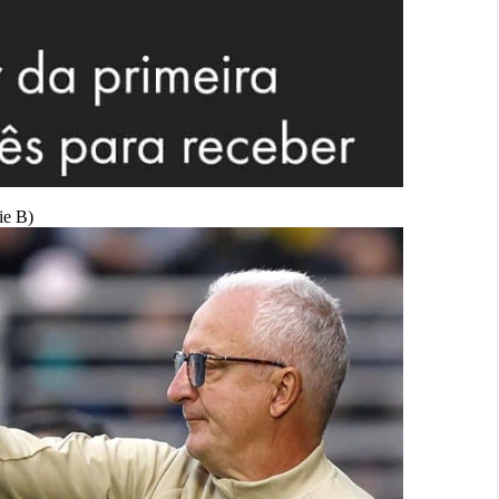
ie B)