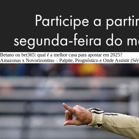
Betano ou bet365: qual é a melhor casa para apostar em 2025?
Amazonas x Novorizontino – Palpite, Prognóstico e Onde Assistir (Sér