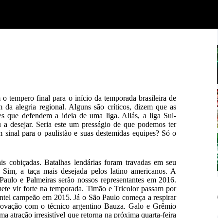
o tempero final para o início da temporada brasileira de
da alegria regional. Alguns são críticos, dizem que as
s que defendem a ideia de uma liga. Aliás, a liga Sul-
 a desejar. Seria este um presságio de que podemos ter
 sinal para o paulistão e suas destemidas equipes? Só o
cobiçadas. Batalhas lendárias foram travadas em seu
Sim, a taça mais desejada pelos latino americanos. A
 Paulo e Palmeiras serão nossos representantes em 2016.
mete vir forte na temporada. Timão e Tricolor passam por
lantel campeão em 2015. Já o São Paulo começa a respirar
renovação com o técnico argentino Bauza. Galo e Grêmio
atração irresistível que retorna na próxima quarta-feira