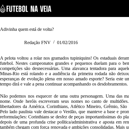
S
k
i
p
t
o
Adivinha quem está de volta?
c
o
Redação FNV
01/02/2016
n
t
e
A pelota voltou a rolar nos gramados tupiniquins! Os estaduais deram 
n
futebol. Nestes campeonatos grandes e pequenos duelam para o bem 
t
competições são desnecessárias. Uma alavanca tentadora para aquele
Minas-Rio está rolando e a audiência da primeira rodada não deixou
esperanças de evolução plena em nosso amado esporte? Seria este um
tempo dirá e vale a pena continuar acompanhando os desdobramentos.
Não podemos nos esquecer de uma outra personagem. Uma das mais 
nome. Onde heróis escreveram seus nomes no canto de multidões. 
libertadores da América. Corinthians, Atlético Mineiro, Grêmio, São
Pelo lado paulista vale destacar o Verdão, que manteve a base e pro
reformulações: Corinthians se desfez de peças importantíssimas do p
depois de uma profunda crise política/administrativa e aposta em 
também chegam com força renovada e ambições consolidadas. Mais uma 